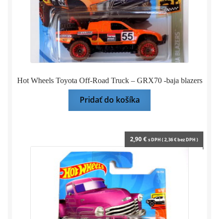
Hot Wheels Toyota Off-Road Truck – GRX70 -baja blazers
Pridať do košíka
2,90
€
s DPH (
2,36
€
bez DPH )