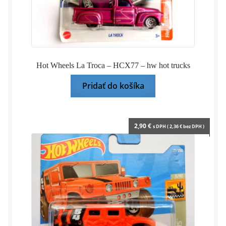
Hot Wheels La Troca – HCX77 – hw hot trucks
Pridať do košíka
2,90
€
s DPH (
2,36
€
bez DPH )