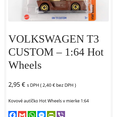
VOLKSWAGEN T3
CUSTOM – 1:64 Hot
Wheels
2,95
€
s DPH (
2,40
€
bez DPH )
Kovové autíčko Hot Wheels v mierke 1:64
F
G
W
M
P
V