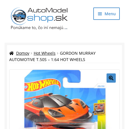
Preskočiť
Preskočiť
Menu
na
na
navigáciu
obsah
Obchod
Rozbaliť
Auto Modely
Domov
Hot Wheels
GORDON MURRAY
podrade
AUTOMOTIVE T.50S – 1:64 HOT WHEELS
menu
Rozbaliť
Doplnky pre modelárov
podrade
menu
Rozbaliť
Darčekové predmety
🔍
podrade
menu