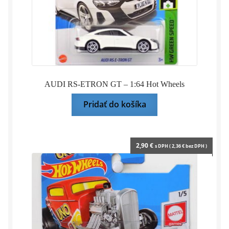
AUDI RS-ETRON GT – 1:64 Hot Wheels
Pridať do košíka
2,90
€
s DPH (
2,36
€
bez DPH )