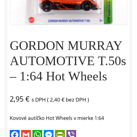
GORDON MURRAY
AUTOMOTIVE T.50s
– 1:64 Hot Wheels
2,95
€
s DPH (
2,40
€
bez DPH )
Kovové autíčko Hot Wheels v mierke 1:64
F
G
W
M
P
V