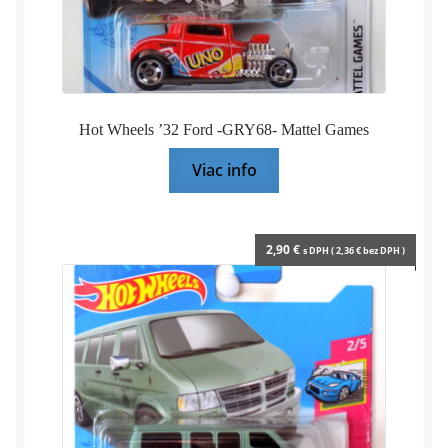
Hot Wheels ’32 Ford -GRY68- Mattel Games
Viac info
2,90
€
s DPH (
2,36
€
bez DPH )