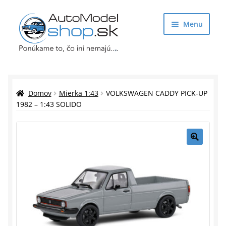
Preskočiť
Preskočiť
Menu
na
na
navigáciu
obsah
Obchod
Rozbaliť
Auto Modely
Domov
Mierka 1:43
VOLKSWAGEN CADDY PICK-UP
podrade
1982 – 1:43 SOLIDO
menu
Rozbaliť
Doplnky pre modelárov
podrade
menu
Rozbaliť
Darčekové predmety
🔍
podrade
menu