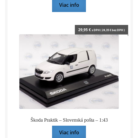
Viac info
29,95
€
s DPH (
24,35
€
bez DPH )
Škoda Praktik – Slovenská pošta – 1:43
Viac info