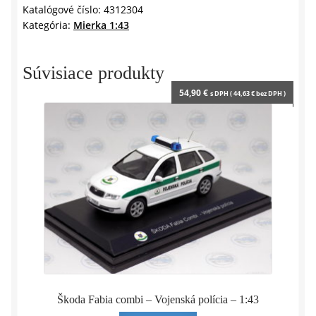
UP
Katalógové číslo:
4312304
Kategória:
Mierka 1:43
1982
-
1:43
Súvisiace produkty
SOLIDO
54,90
€
s DPH (
44,63
€
bez DPH )
Škoda Fabia combi – Vojenská polícia – 1:43