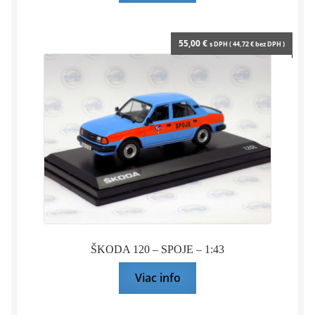
55,00
€
s DPH (
44,72
€
bez DPH )
ŠKODA 120 – SPOJE – 1:43
Viac info