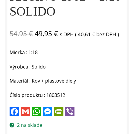
SOLIDO
Pôvodná
Aktuálna
54,95
€
49,95
€
s DPH (
40,61
€
bez DPH )
cena
cena
Mierka : 1:18
bola:
je:
54,95 €.
49,95 €.
Výrobca : Solido
Materiál : Kov + plastové diely
Číslo produktu : 1803512
F
G
W
M
P
V
a
m
h
e
r
i
c
a
a
s
i
b
e
i
t
s
n
e
2 na sklade
b
l
s
e
t
r
o
A
n
F