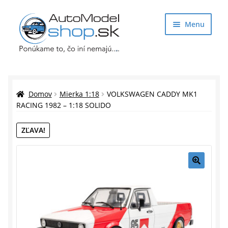
Preskočiť
Preskočiť
Menu
na
na
navigáciu
obsah
Obchod
Rozbaliť
Auto Modely
Domov
Mierka 1:18
VOLKSWAGEN CADDY MK1
podrade
RACING 1982 – 1:18 SOLIDO
menu
Rozbaliť
Doplnky pre modelárov
ZĽAVA!
podrade
menu
Rozbaliť
Darčekové predmety
podrade
menu
🔍