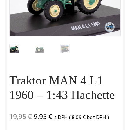
Traktor MAN 4 L1
1960 – 1:43 Hachette
Pôvodná
Aktuálna
19,95
€
9,95
€
s DPH (
8,09
€
bez DPH )
cena
cena