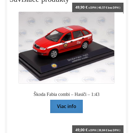
Hachette
49,90
€
s DPH (
40,57
€
bez DPH )
Škoda Fabia combi – Hasiči – 1:43
Viac info
49,00
€
s DPH (
39,84
€
bez DPH )