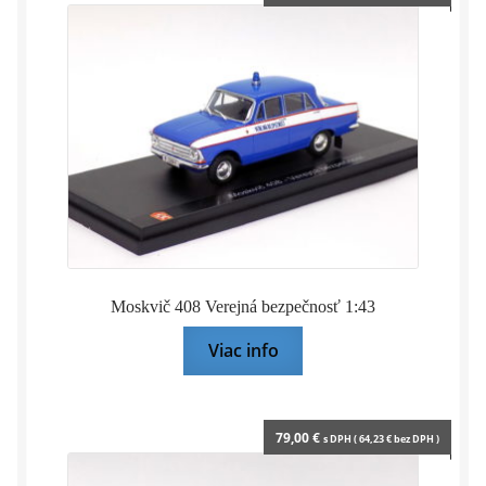
Moskvič 408 Verejná bezpečnosť 1:43
Viac info
79,00
€
s DPH (
64,23
€
bez DPH )