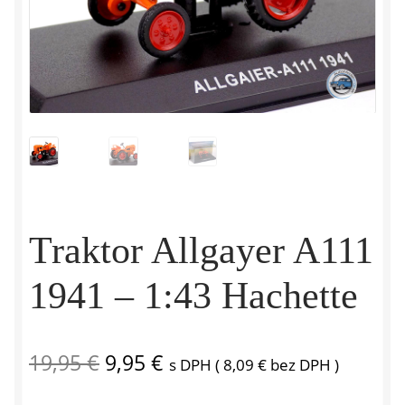
Traktor Allgayer A111
1941 – 1:43 Hachette
Pôvodná
Aktuálna
19,95
€
9,95
€
s DPH (
8,09
€
bez DPH )
cena
cena