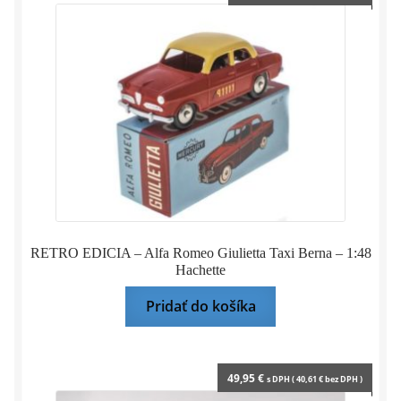
RETRO EDICIA – Alfa Romeo Giulietta Taxi Berna – 1:48
Hachette
Pridať do košíka
49,95
€
s DPH (
40,61
€
bez DPH )