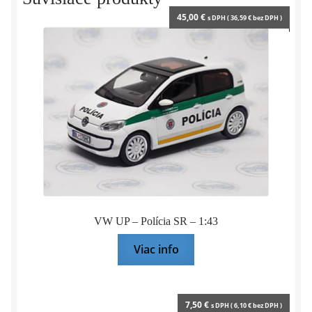
45,00
€
s DPH (
36,59
€
bez DPH )
VW UP – Polícia SR – 1:43
Viac info
7,50
€
s DPH (
6,10
€
bez DPH )