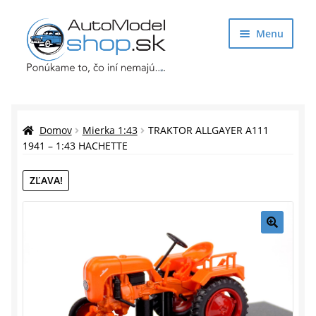
Preskočiť
Preskočiť
Menu
na
na
navigáciu
obsah
Obchod
Rozbaliť
Auto Modely
Domov
Mierka 1:43
TRAKTOR ALLGAYER A111
podrade
1941 – 1:43 HACHETTE
menu
Rozbaliť
Doplnky pre modelárov
ZĽAVA!
podrade
menu
Rozbaliť
Darčekové predmety
podrade
menu
🔍