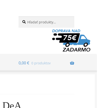
Hľadať:
Vyhľadávanie
0,00
€
0 produktov
3 DeA