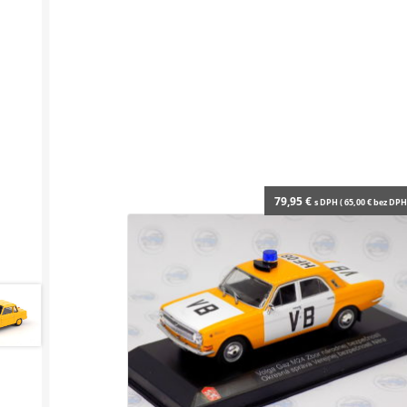
79,95
€
s DPH (
65,00
€
bez DPH 