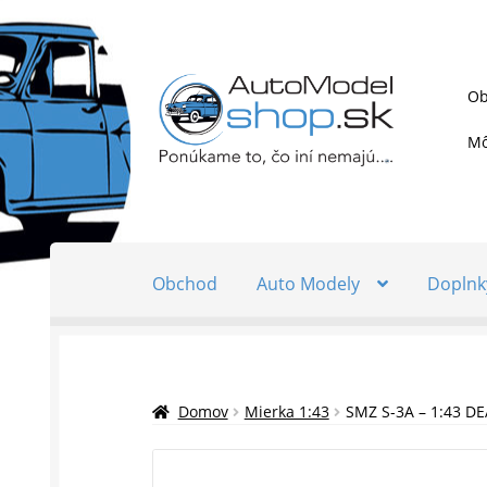
Preskočiť
Preskočiť
Ob
na
na
navigáciu
obsah
Mô
Obchod
Auto Modely
Doplnk
Domov
Mierka 1:43
SMZ S-3A – 1:43 DE