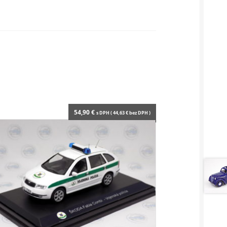
54,90
€
s DPH (
44,63
€
bez DPH )