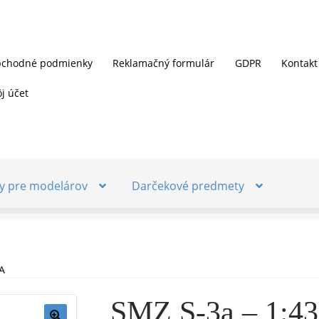
chodné podmienky
Reklamačný formulár
GDPR
Kontakt
j účet
y pre modelárov
Darčekové predmety
A
SMZ S-3a – 1:4