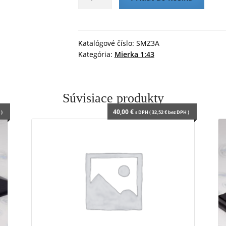
SMZ
n
d
S-
l
3a
y
-
Katalógové číslo:
SMZ3A
Kategória:
Mierka 1:43
1:43
DeA
Súvisiace produkty
40,00
€
)
s DPH (
32,52
€
bez DPH )