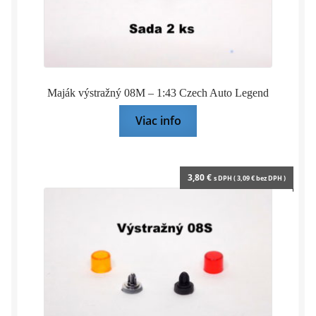
Maják výstražný 08M – 1:43 Czech Auto Legend
Viac info
3,80
€
s DPH (
3,09
€
bez DPH )