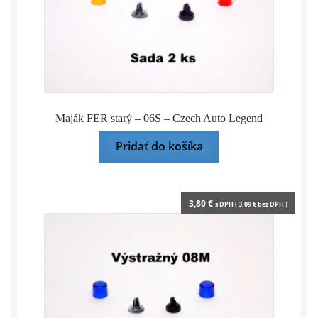
Maják FER starý – 06S – Czech Auto Legend
Pridať do košíka
3,80
€
s DPH (
3,09
€
bez DPH )