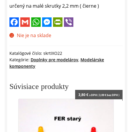
určený na malé skrutky 2,2 mm ( čierne )
F
G
W
M
P
V
a
m
h
e
r
i
c
a
a
s
i
b
e
i
t
s
n
e
Nie je na sklade
b
l
s
e
t
r
o
A
n
F
o
p
g
r
k
p
e
i
Katalógové číslo:
skrtIXO22
r
e
Kategórie:
Doplnky pre modelárov
,
Modelárske
n
komponenty
d
l
y
Súvisiace produkty
3,80
€
s DPH (
3,09
€
bez DPH )