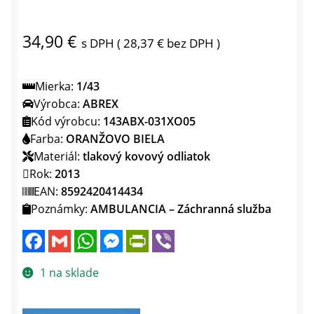
34,90
€
s DPH (
28,37
€
bez DPH )
Mierka:
1/43
Výrobca:
ABREX
Kód výrobcu:
143ABX-031XO05
Farba:
ORANŽOVO BIELA
Materiál:
tlakový kovový odliatok
Rok:
2013
EAN:
8592420414434
Poznámky:
AMBULANCIA – Záchranná služba
F
G
W
M
P
V
a
m
h
e
r
i
c
a
a
s
i
b
e
i
t
s
n
e
1 na sklade
b
l
s
e
t
r
o
A
n
F
o
p
g
r
k
p
e
i