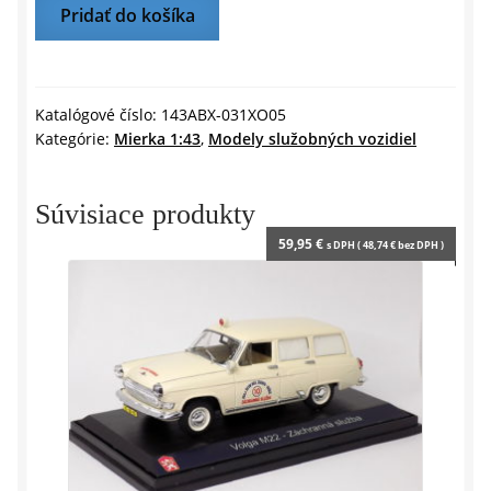
množstvo
Pridať do košíka
r
e
ŠKODA
n
d
YETI
l
AMBULANCIA
y
-
Katalógové číslo:
143ABX-031XO05
Kategórie:
Mierka 1:43
,
Modely služobných vozidiel
ZÁCHRANNÁ
SLUŽBA
2013
Súvisiace produkty
-
59,95
€
s DPH (
48,74
€
bez DPH )
1:43
ABREX