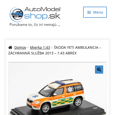
Preskočiť
Preskočiť
Menu
na
na
navigáciu
obsah
Obchod
Rozbaliť
Auto Modely
Domov
Mierka 1:43
ŠKODA YETI AMBULANCIA –
podrade
ZÁCHRANNÁ SLUŽBA 2013 – 1:43 ABREX
menu
Rozbaliť
Doplnky pre modelárov
podrade
menu
Rozbaliť
Darčekové predmety
🔍
podrade
menu