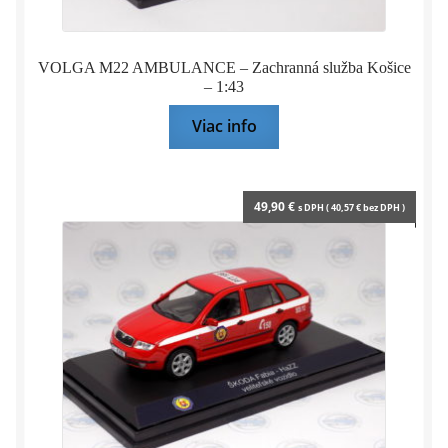
VOLGA M22 AMBULANCE – Zachranná služba Košice
– 1:43
Viac info
49,90
€
s DPH (
40,57
€
bez DPH )