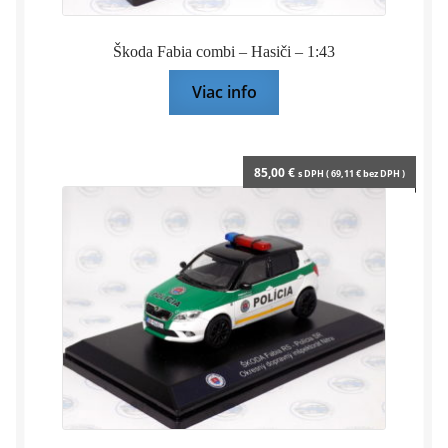
Škoda Fabia combi – Hasiči – 1:43
Viac info
85,00
€
s DPH (
69,11
€
bez DPH )