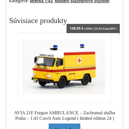
Kategórie:
Mierka 1:43
,
Modely služobných vozidiel
M.DAN
1:43
Súvisiace produkty
149,95
€
s DPH (
121,91
€
bez DPH )
AVIA 21F Furgon AMBULANCE – Zachranná služba
Praha – 1:43 Czech Auto Legend ( limited edition 24 )