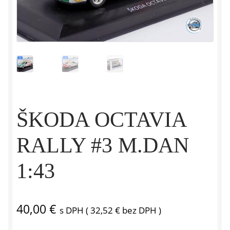
ŠKODA OCTAVIA
RALLY #3 M.DAN
1:43
40,00
€
s DPH (
32,52
€
bez DPH )