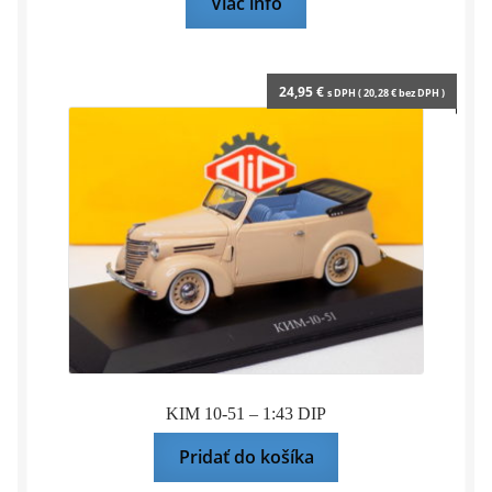
Viac info
24,95
€
s DPH (
20,28
€
bez DPH )
KIM 10-51 – 1:43 DIP
Pridať do košíka