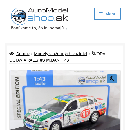
Preskočiť
Preskočiť
Menu
na
na
navigáciu
obsah
Obchod
Rozbaliť
Auto Modely
Domov
Modely služobných vozidiel
ŠKODA
podrade
OCTAVIA RALLY #3 M.DAN 1:43
menu
Rozbaliť
Doplnky pre modelárov
podrade
menu
Rozbaliť
Darčekové predmety
🔍
podrade
menu