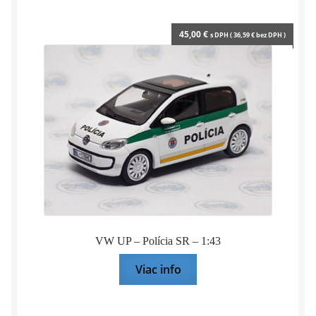
45,00
€
s DPH (
36,59
€
bez DPH )
VW UP – Polícia SR – 1:43
Viac info