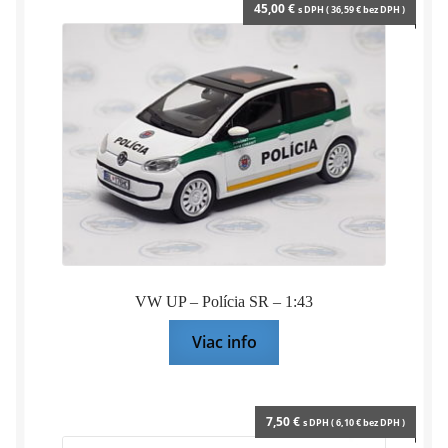
45,00
€
s DPH (
36,59
€
bez DPH )
VW UP – Polícia SR – 1:43
Viac info
7,50
€
s DPH (
6,10
€
bez DPH )