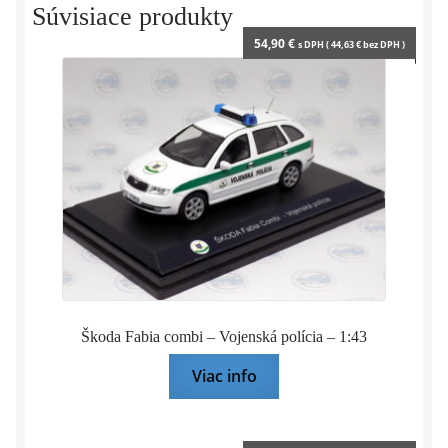
Súvisiace produkty
54,90
€
s DPH (
44,63
€
bez DPH )
Škoda Fabia combi – Vojenská polícia – 1:43
Viac info