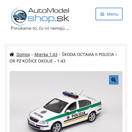
Preskočiť
Preskočiť
Menu
na
na
navigáciu
obsah
Obchod
Rozbaliť
Auto Modely
Domov
Mierka 1:43
ŠKODA OCTAVIA II POLÍCIA –
podrade
OR PZ KOŠICE OKOLIE – 1:43
menu
Rozbaliť
Doplnky pre modelárov
podrade
menu
Rozbaliť
Darčekové predmety
🔍
podrade
menu