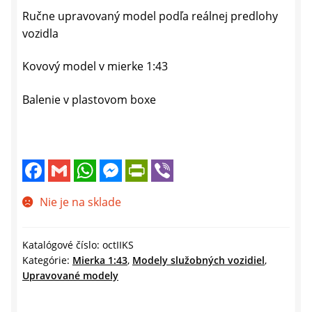
Ručne upravovaný model podľa reálnej predlohy
vozidla
Kovový model v mierke 1:43
Balenie v plastovom boxe
F
G
W
M
P
V
a
m
h
e
r
i
c
a
a
s
i
b
e
i
t
s
n
e
Nie je na sklade
b
l
s
e
t
r
o
A
n
F
o
p
g
r
k
p
e
i
Katalógové číslo:
octIIKS
r
e
Kategórie:
Mierka 1:43
,
Modely služobných vozidiel
,
n
Upravované modely
d
l
y