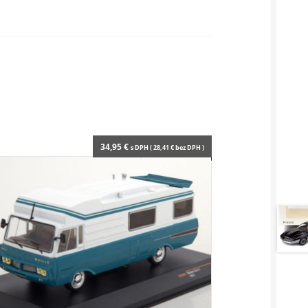
34,95
€
s DPH (
28,41
€
bez DPH )