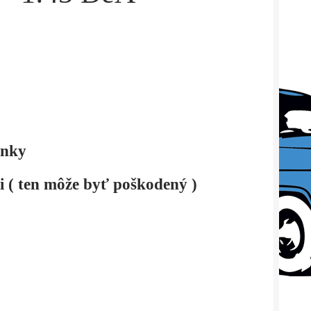
lnky
ri ( ten môže byť poškodený )