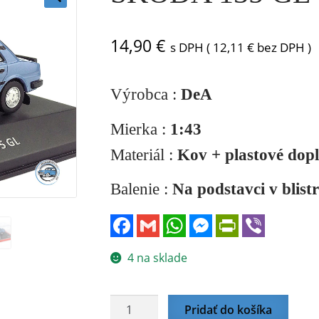
🔍
14,90
€
s DPH (
12,11
€
bez DPH )
Výrobca :
DeA
Mierka :
1:43
Materiál :
Kov + plastové dop
Balenie :
Na podstavci v blist
F
G
W
M
P
V
a
m
h
e
r
i
c
a
a
s
i
b
e
i
t
s
n
e
4 na sklade
b
l
s
e
t
r
o
A
n
F
o
p
g
r
k
p
e
i
množstvo
Pridať do košíka
r
e