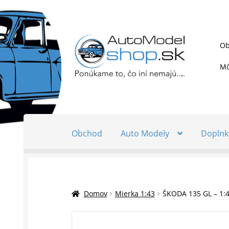
Preskočiť
Preskočiť
Ob
na
na
navigáciu
obsah
Mô
Obchod
Auto Modely
Doplnk
Domov
Mierka 1:43
ŠKODA 135 GL – 1: