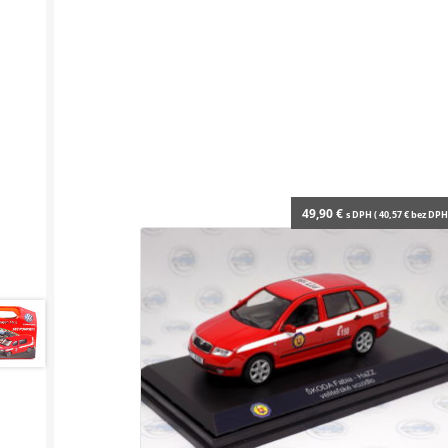
49,90
€
s DPH (
40,57
€
bez DPH 