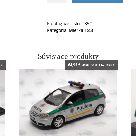
ŠKODA
n
d
135
l
GL
y
-
Katalógové číslo:
135GL
Kategória:
Mierka 1:43
1:43
DeA
Súvisiace produkty
64,95
€
)
s DPH (
52,80
€
bez DPH )