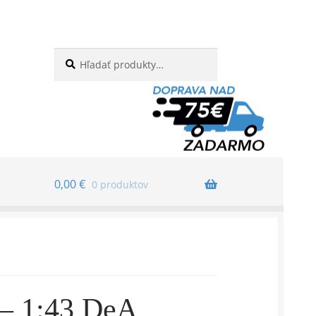
Hľadať:
Vyhľadávanie
0,00
€
0 produktov
– 1:43 DeA