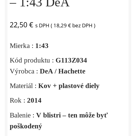
– 1:43 DeA
22,50
€
s DPH (
18,29
€
bez DPH )
Mierka :
1:43
Kód produktu :
G113Z034
Výrobca :
DeA / Hachette
Materiál :
Kov + plastové diely
Rok :
2014
Balenie :
V blistri – ten môže byť
poškodený