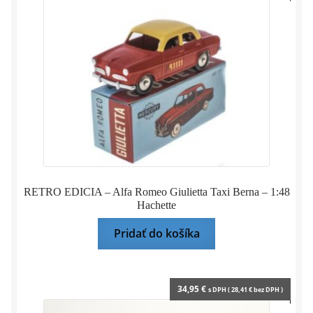
1:43
DeA
RETRO EDICIA – Alfa Romeo Giulietta Taxi Berna – 1:48
Hachette
Pridať do košíka
34,95
€
s DPH (
28,41
€
bez DPH )