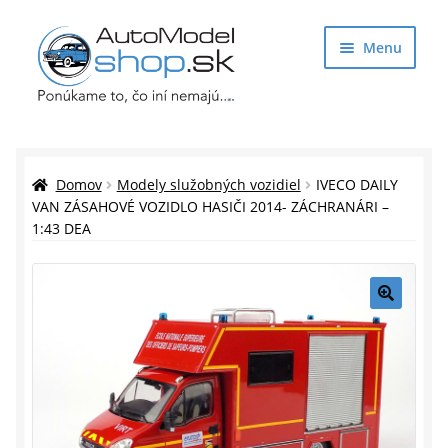
Preskočiť
Preskočiť
Menu
na
na
navigáciu
obsah
Obchod
Rozbaliť
Auto Modely
Domov
Modely služobných vozidiel
IVECO DAILY
podrade
VAN ZÁSAHOVÉ VOZIDLO HASIČI 2014- ZÁCHRANÁRI –
1:43 DEA
menu
Rozbaliť
Doplnky pre modelárov
podrade
menu
Rozbaliť
Darčekové predmety
podrade
🔍
menu