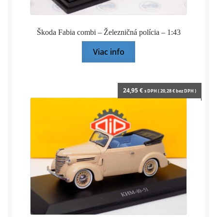
Škoda Fabia combi – Železničná polícia – 1:43
Viac info
24,95
€
s DPH (
20,28
€
bez DPH )