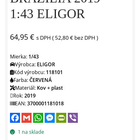
1:43 ELIGOR
64,95
€
s DPH (
52,80
€
bez DPH )
Mierka:
1/43
Výrobca:
ELIGOR
Kód výrobcu:
118101
Farba:
ČERVENÁ
Materiál:
Kov + plast
Rok:
2019
EAN:
3700001181018
F
G
W
M
P
V
a
m
h
e
r
i
c
a
a
s
i
b
e
i
t
s
n
e
1 na sklade
b
l
s
e
t
r