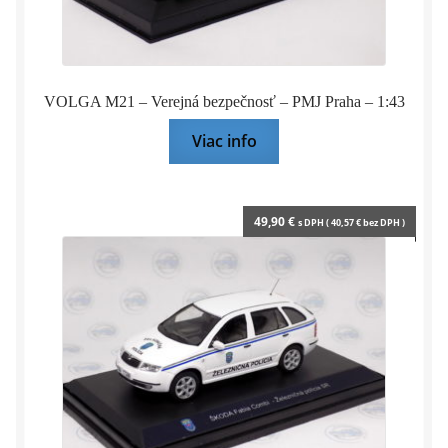
VOLGA M21 – Verejná bezpečnosť – PMJ Praha – 1:43
Viac info
49,90
€
s DPH (
40,57
€
bez DPH )