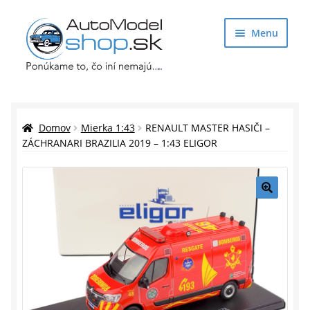
Preskočiť
Preskočiť
Menu
na
na
navigáciu
obsah
Obchod
Rozbaliť
Auto Modely
Domov
Mierka 1:43
RENAULT MASTER HASIČI –
podrade
ZÁCHRANARI BRAZILIA 2019 – 1:43 ELIGOR
menu
Rozbaliť
Doplnky pre modelárov
podrade
menu
Rozbaliť
Darčekové predmety
🔍
podrade
menu