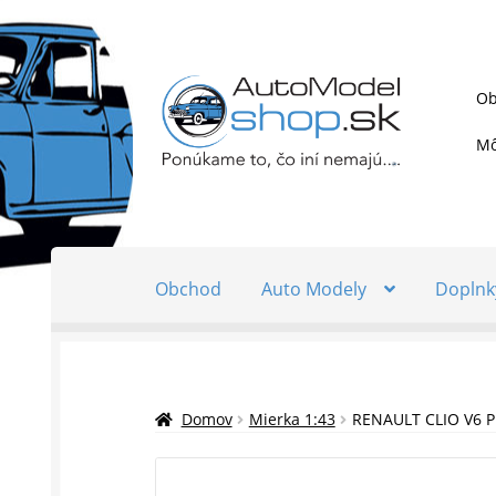
Preskočiť
Preskočiť
Ob
na
na
navigáciu
obsah
Mô
Obchod
Auto Modely
Doplnk
Domov
Mierka 1:43
RENAULT CLIO V6 P