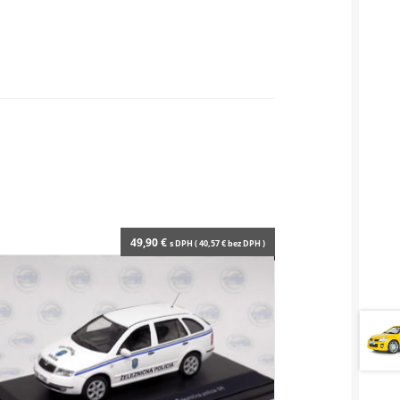
49,90
€
s DPH (
40,57
€
bez DPH )