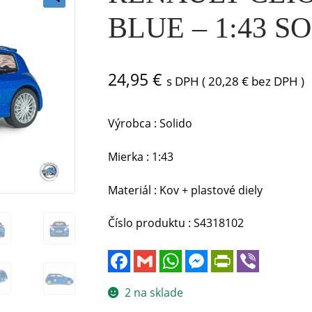
🔍
BLUE – 1:43 S
24,95
€
s DPH (
20,28
€
bez DPH )
Výrobca : Solido
Mierka : 1:43
Materiál : Kov + plastové diely
Číslo produktu : S4318102
F
G
W
M
P
V
a
m
h
e
r
i
c
a
a
s
i
b
e
i
t
s
n
e
2 na sklade
b
l
s
e
t
r
o
A
n
F