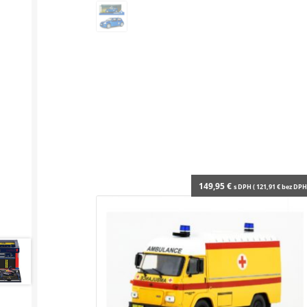
149,95
€
s DPH (
121,91
€
bez DPH 