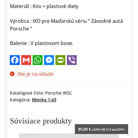
Materiál : Kov + plastové diely
Výrobca : IXO pre Maďarskú sériu “ Závodné autá
Porsche “
Balenie : V plastovom boxe.
F
G
W
M
P
V
a
m
h
e
r
i
c
a
a
s
i
b
e
i
t
s
n
e
Nie je na sklade
b
l
s
e
t
r
o
A
n
F
o
p
g
r
k
p
e
i
Katalógové číslo:
Porsche WSC
r
e
Kategória:
Mierka 1:43
n
d
l
y
Súvisiace produkty
85,00
€
s DPH (
69,11
€
bez DPH )