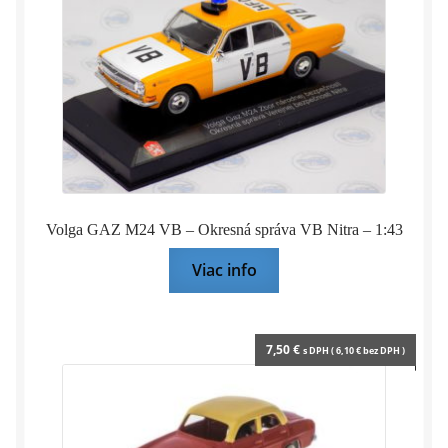
Volga GAZ M24 VB – Okresná správa VB Nitra – 1:43
Viac info
7,50
€
s DPH (
6,10
€
bez DPH )