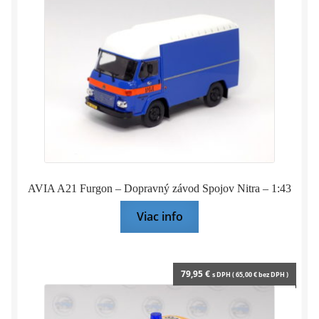
AVIA A21 Furgon – Dopravný závod Spojov Nitra – 1:43
Viac info
79,95
€
s DPH (
65,00
€
bez DPH )