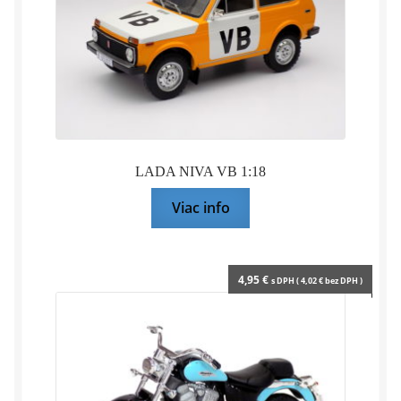
DONOHUE
-
1:18
SOLIDO
LADA NIVA VB 1:18
Viac info
4,95
€
s DPH (
4,02
€
bez DPH )