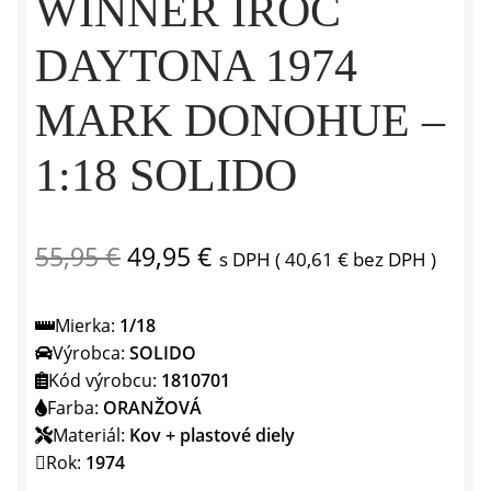
WINNER IROC
DAYTONA 1974
MARK DONOHUE –
1:18 SOLIDO
Pôvodná
Aktuálna
55,95
€
49,95
€
s DPH (
40,61
€
bez DPH )
cena
cena
Mierka:
1/18
bola:
je:
Výrobca:
SOLIDO
55,95 €.
49,95 €.
Kód výrobcu:
1810701
Farba:
ORANŽOVÁ
Materiál:
Kov + plastové diely
Rok:
1974