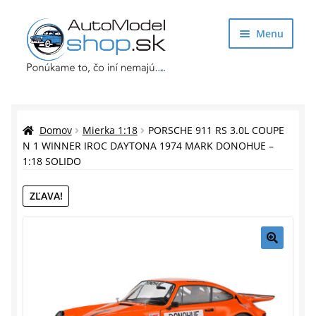
Preskočiť
Preskočiť
Menu
na
na
navigáciu
obsah
Obchod
Rozbaliť
Auto Modely
Domov
Mierka 1:18
PORSCHE 911 RS 3.0L COUPE
podrade
N 1 WINNER IROC DAYTONA 1974 MARK DONOHUE –
1:18 SOLIDO
menu
Rozbaliť
Doplnky pre modelárov
podrade
ZĽAVA!
menu
Rozbaliť
Darčekové predmety
podrade
menu
🔍