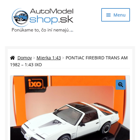
Preskočiť
Preskočiť
Menu
na
na
navigáciu
obsah
Obchod
Rozbaliť
Auto Modely
Domov
Mierka 1:43
PONTIAC FIREBIRD TRANS AM
podrade
1982 – 1:43 IXO
menu
Rozbaliť
Doplnky pre modelárov
podrade
menu
Rozbaliť
Darčekové predmety
🔍
podrade
menu