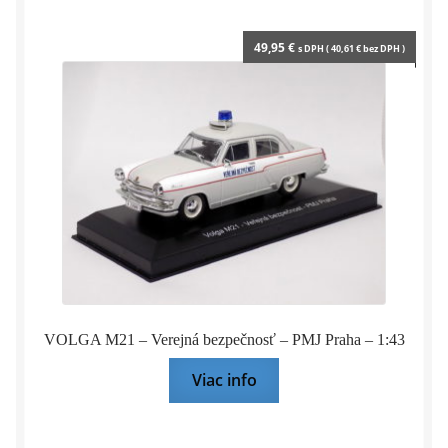
49,95
€
s DPH (
40,61
€
bez DPH )
VOLGA M21 – Verejná bezpečnosť – PMJ Praha – 1:43
Viac info