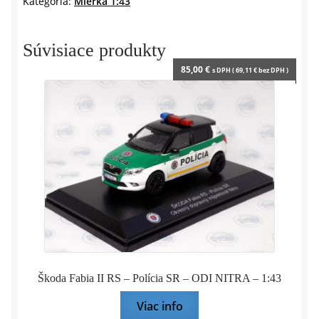
Kategória:
Mierka 1:43
1982
-
1:43
Súvisiace produkty
IXO
85,00
€
s DPH (
69,11
€
bez DPH )
Škoda Fabia II RS – Polícia SR – ODI NITRA – 1:43
Viac info