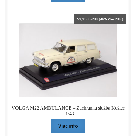
59,95
€
s DPH (
48,74
€
bez DPH )
VOLGA M22 AMBULANCE – Zachranná služba Košice
– 1:43
Viac info