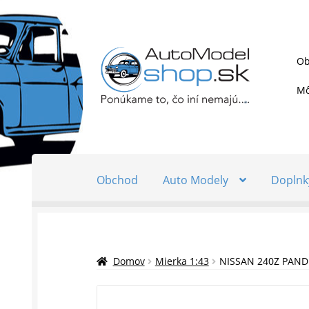
Preskočiť
Preskočiť
Ob
na
na
navigáciu
obsah
Mô
Obchod
Auto Modely
Doplnk
Domov
Mierka 1:43
NISSAN 240Z PAND