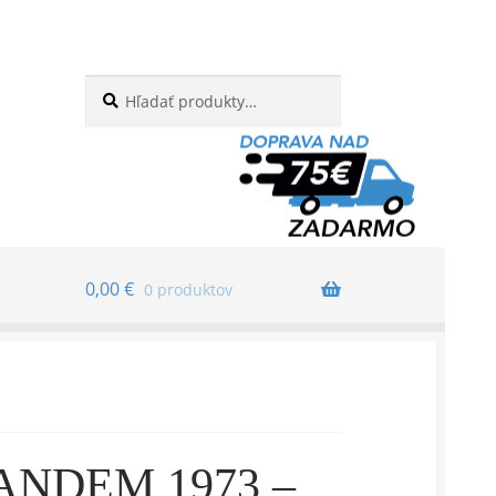
Hľadať:
Vyhľadávanie
0,00
€
0 produktov
ANDEM 1973 –