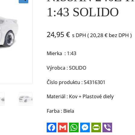
🔍
1:43 SOLIDO
24,95
€
s DPH (
20,28
€
bez DPH )
Mierka : 1:43
Výrobca : SOLIDO
Číslo produktu : S4316301
Materiál : Kov + Plastové diely
Farba : Biela
F
G
W
M
P
V
a
m
h
e
r
i
c
a
a
s
i
b