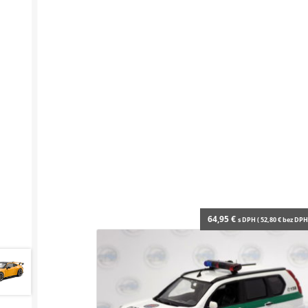
64,95
€
s DPH (
52,80
€
bez DPH 