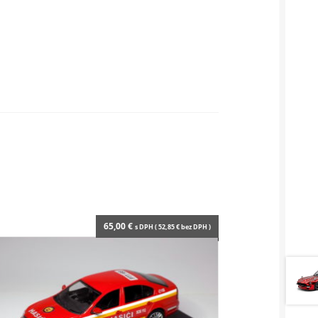
65,00
€
s DPH (
52,85
€
bez DPH )