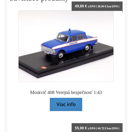
49,00
€
s DPH (
39,84
€
bez DPH )
Moskvič 408 Verejná bezpečnosť 1:43
Viac info
55,00
€
s DPH (
44,72
€
bez DPH )