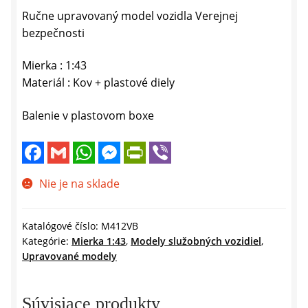
Ručne upravovaný model vozidla Verejnej
bezpečnosti
Mierka : 1:43
Materiál : Kov + plastové diely
Balenie v plastovom boxe
F
G
W
M
P
V
a
m
h
e
r
i
c
a
a
s
i
b
e
i
t
s
n
e
Nie je na sklade
b
l
s
e
t
r
o
A
n
F
o
p
g
r
k
p
e
i
Katalógové číslo:
M412VB
r
e
Kategórie:
Mierka 1:43
,
Modely služobných vozidiel
,
n
Upravované modely
d
l
y
Súvisiace produkty