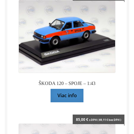
ŠKODA 120 – SPOJE – 1:43
Viac info
85,00
€
s DPH (
69,11
€
bez DPH )