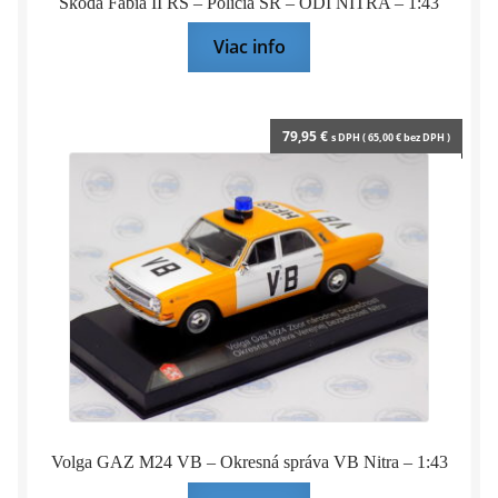
Škoda Fabia II RS – Polícia SR – ODI NITRA – 1:43
Viac info
79,95
€
s DPH (
65,00
€
bez DPH )
Volga GAZ M24 VB – Okresná správa VB Nitra – 1:43