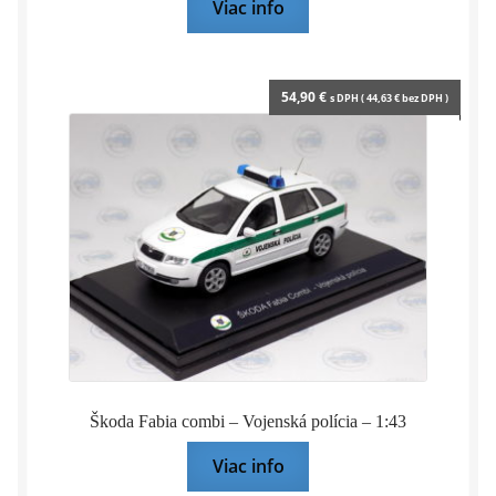
Viac info
54,90
€
s DPH (
44,63
€
bez DPH )
Škoda Fabia combi – Vojenská polícia – 1:43
Viac info