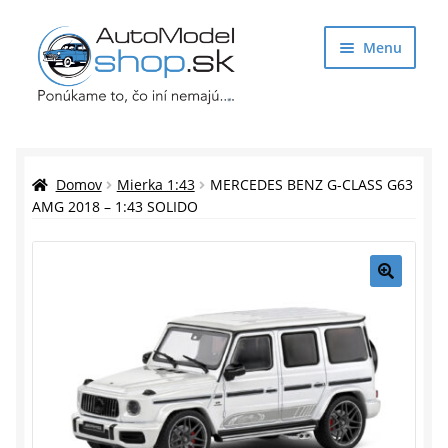
Preskočiť
Preskočiť
Menu
na
na
navigáciu
obsah
Obchod
Rozbaliť
Auto Modely
Domov
Mierka 1:43
MERCEDES BENZ G-CLASS G63
podrade
AMG 2018 – 1:43 SOLIDO
menu
Rozbaliť
Doplnky pre modelárov
podrade
menu
Rozbaliť
Darčekové predmety
🔍
podrade
menu