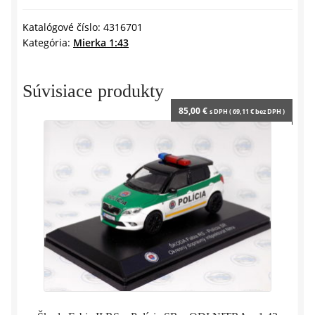
G-
y
CLASS
Katalógové číslo:
4316701
Kategória:
Mierka 1:43
G63
AMG
2018
Súvisiace produkty
-
85,00
€
s DPH (
69,11
€
bez DPH )
1:43
SOLIDO