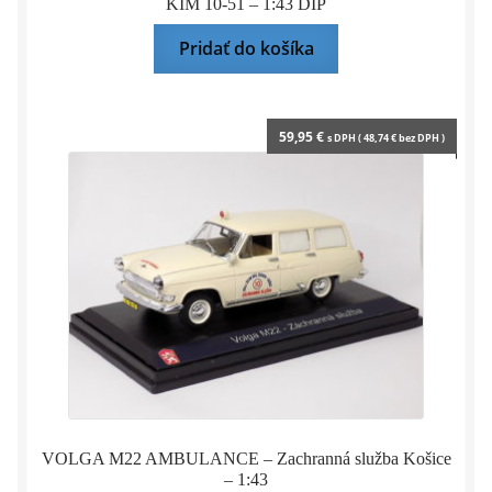
KIM 10-51 – 1:43 DIP
Pridať do košíka
59,95
€
s DPH (
48,74
€
bez DPH )
VOLGA M22 AMBULANCE – Zachranná služba Košice
– 1:43