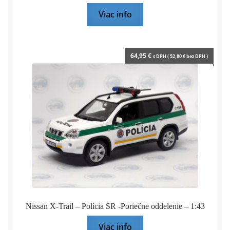
Viac info
64,95
€
s DPH (
52,80
€
bez DPH )
Nissan X-Trail – Polícia SR -Poriečne oddelenie – 1:43
Viac info