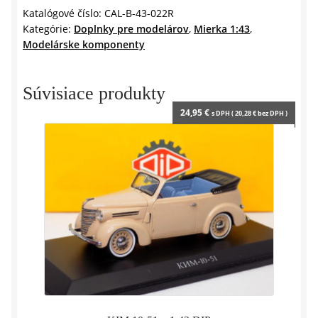
OLD
Katalógové číslo:
CAL-B-43-022R
Kategórie:
Doplnky pre modelárov
,
Mierka 1:43
,
–
Modelárske komponenty
čierno-
červený
–
Súvisiace produkty
1:43
24,95
€
s DPH (
20,28
€
bez DPH )
CAL