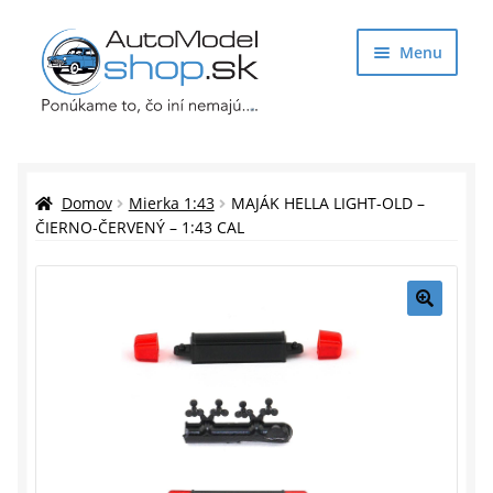
Preskočiť
Preskočiť
Menu
na
na
navigáciu
obsah
Obchod
Rozbaliť
Auto Modely
Domov
Mierka 1:43
MAJÁK HELLA LIGHT-OLD –
podrade
ČIERNO-ČERVENÝ – 1:43 CAL
menu
Rozbaliť
Doplnky pre modelárov
podrade
menu
Rozbaliť
Darčekové predmety
🔍
podrade
menu