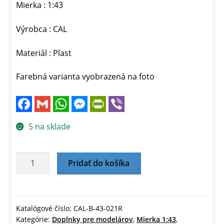
Mierka : 1:43
Výrobca : CAL
Materiál : Plast
Farebná varianta vyobrazená na foto
F
G
W
M
P
V
a
m
h
e
r
i
c
a
a
s
i
b
e
i
t
s
n
e
5 na sklade
b
l
s
e
t
r
o
A
n
F
o
p
g
r
k
p
e
i
množstvo
Pridať do košíka
r
e
MAJÁK
n
d
HELLA
l
LIGHT–
y
bielo-
Katalógové číslo:
CAL-B-43-021R
Kategórie:
Doplnky pre modelárov
,
Mierka 1:43
,
červený