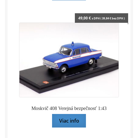
49,00
€
s DPH (
39,84
€
bez DPH )
Moskvič 408 Verejná bezpečnosť 1:43
Viac info