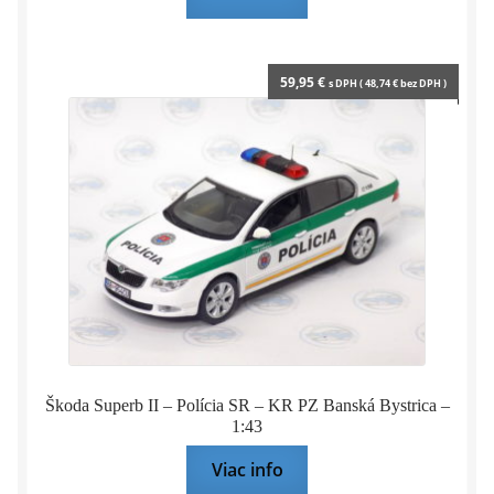
59,95
€
s DPH (
48,74
€
bez DPH )
Škoda Superb II – Polícia SR – KR PZ Banská Bystrica –
1:43
Viac info