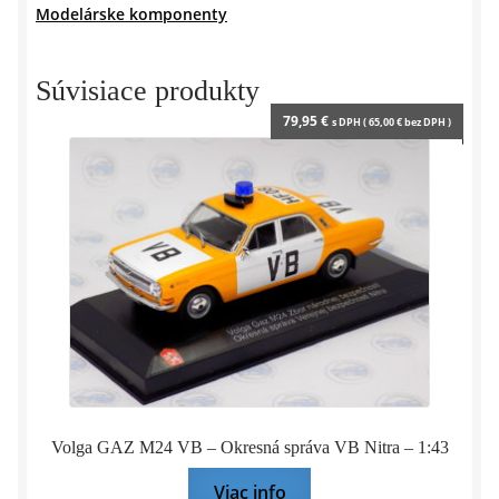
Modelárske komponenty
–
1:43
CAL
Súvisiace produkty
79,95
€
s DPH (
65,00
€
bez DPH )
Volga GAZ M24 VB – Okresná správa VB Nitra – 1:43
Viac info