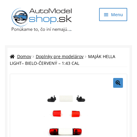
Preskočiť
Preskočiť
Menu
na
na
navigáciu
obsah
Obchod
Rozbaliť
Auto Modely
Domov
Doplnky pre modelárov
MAJÁK HELLA
podrade
LIGHT– BIELO-ČERVENÝ – 1:43 CAL
menu
Rozbaliť
Doplnky pre modelárov
podrade
menu
Rozbaliť
Darčekové predmety
🔍
podrade
menu