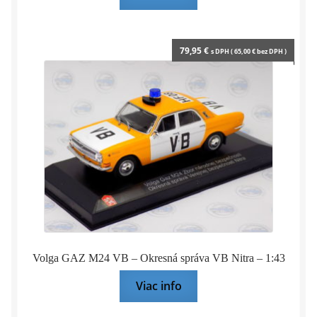
79,95
€
s DPH (
65,00
€
bez DPH )
Volga GAZ M24 VB – Okresná správa VB Nitra – 1:43
Viac info