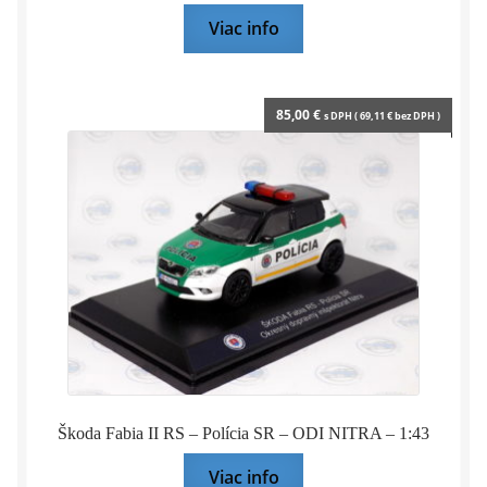
Viac info
85,00
€
s DPH (
69,11
€
bez DPH )
Škoda Fabia II RS – Polícia SR – ODI NITRA – 1:43
Viac info