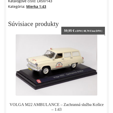
II
Katalógové číslo:
LRsII/143
Kategória:
Mierka 1:43
1961
-
1:43
Súvisiace produkty
DeA
59,95
€
s DPH (
48,74
€
bez DPH )
VOLGA M22 AMBULANCE – Zachranná služba Košice
– 1:43