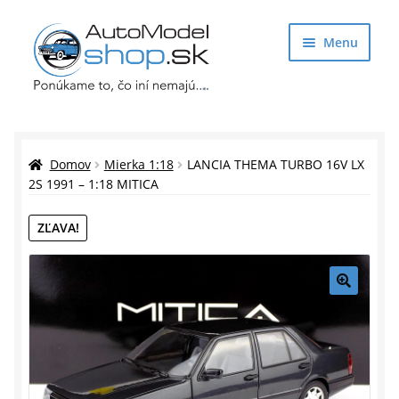
Preskočiť
Preskočiť
Menu
na
na
navigáciu
obsah
Obchod
Rozbaliť
Auto Modely
Domov
Mierka 1:18
LANCIA THEMA TURBO 16V LX
podrade
2S 1991 – 1:18 MITICA
menu
Rozbaliť
Doplnky pre modelárov
ZĽAVA!
podrade
menu
Rozbaliť
Darčekové predmety
podrade
menu
🔍