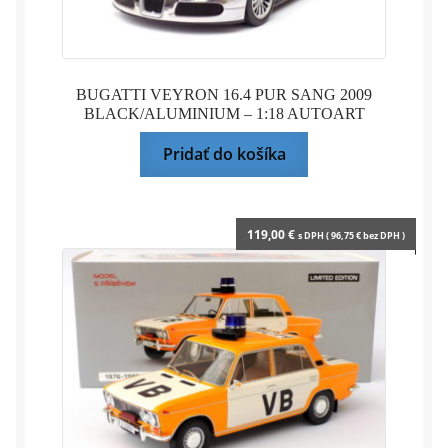
BUGATTI VEYRON 16.4 PUR SANG 2009
BLACK/ALUMINIUM – 1:18 AUTOART
Pridať do košíka
119,00
€
s DPH (
96,75
€
bez DPH )