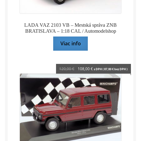
LADA VAZ 2103 VB – Mestská správa ZNB
BRATISLAVA – 1:18 CAL / Automodelshop
Viac info
Pôvodná
Aktuálna
120,00
€
108,00
€
s DPH (
87,80
€
bez DPH )
cena
cena
bola:
je:
120,00 €.
108,00 €.