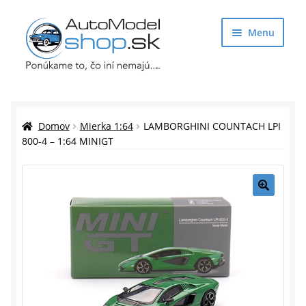
Preskočiť
Preskočiť
Menu
na
na
navigáciu
obsah
Obchod
Rozbaliť
Auto Modely
Domov
Mierka 1:64
LAMBORGHINI COUNTACH LPI
podrade
800-4 – 1:64 MINIGT
menu
Rozbaliť
Doplnky pre modelárov
podrade
menu
Rozbaliť
Darčekové predmety
🔍
podrade
menu