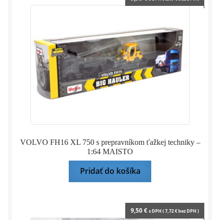
VOLVO FH16 XL 750 s prepravníkom ťažkej techniky –
1:64 MAISTO
Pridať do košíka
9,50
€
s DPH (
7,72
€
bez DPH )