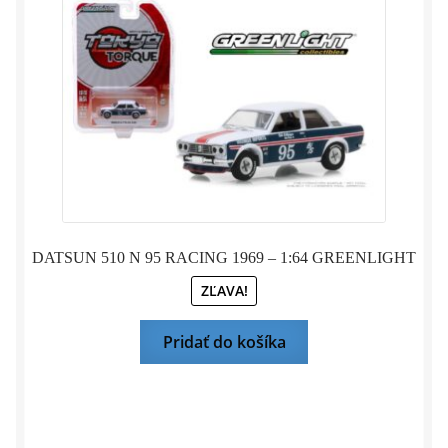
bola:
je:
14,95 €.
7,95 €.
DATSUN 510 N 95 RACING 1969 – 1:64 GREENLIGHT
ZĽAVA!
Pridať do košíka