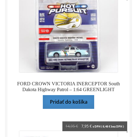
FORD CROWN VICTORIA INERCEPTOR South
Dakota Highway Patrol – 1:64 GREENLIGHT
Pridať do košíka
Pôvodná
Aktuálna
14,95
€
7,95
€
s DPH (
6,46
€
bez DPH )
cena
cena