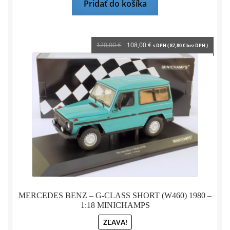
Pridať do košíka
Pôvodná
Aktuálna
120,00
€
108,00
€
s DPH (
87,80
€
bez DPH )
cena
cena
bola:
je:
120,00 €.
108,00 €.
MERCEDES BENZ – G-CLASS SHORT (W460) 1980 –
1:18 MINICHAMPS
ZĽAVA!