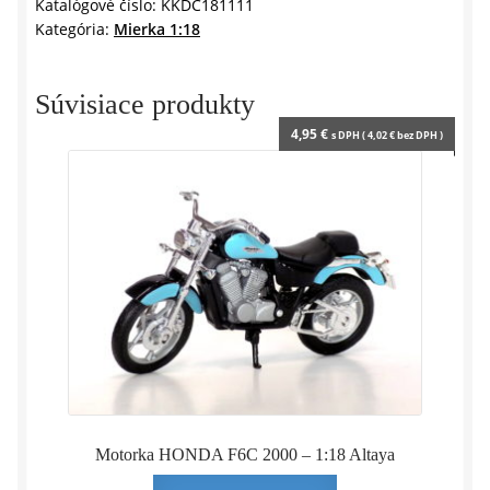
1989
Katalógové číslo:
KKDC181111
Kategória:
Mierka 1:18
-
1:18
KK
Súvisiace produkty
SCALE
4,95
€
s DPH (
4,02
€
bez DPH )
Motorka HONDA F6C 2000 – 1:18 Altaya