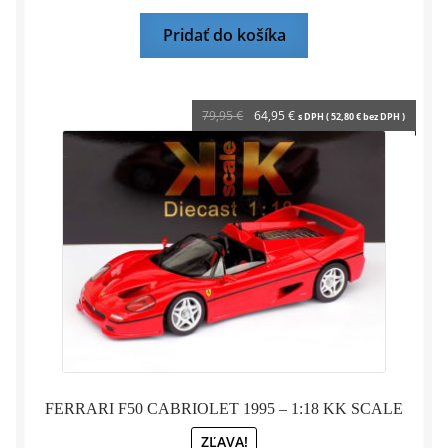
Pridať do košíka
Pôvodná
Aktuálna
79,95
€
64,95
€
s DPH (
52,80
€
bez DPH )
cena
cena
bola:
je:
79,95 €.
64,95 €.
FERRARI F50 CABRIOLET 1995 – 1:18 KK SCALE
ZĽAVA!