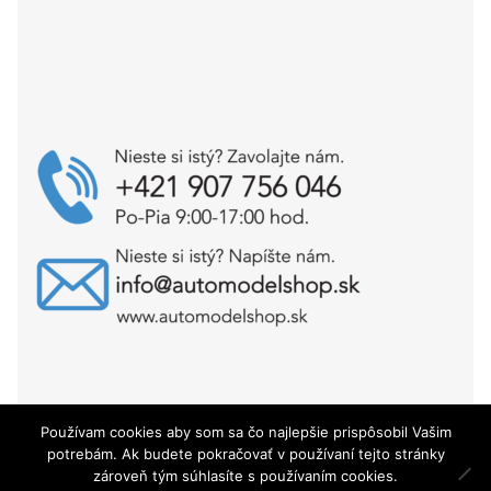
Používam cookies aby som sa čo najlepšie prispôsobil Vašim
Copyright © AutoModelShop.sk 2025
potrebám. Ak budete pokračovať v používaní tejto stránky
zároveň tým súhlasíte s používaním cookies.