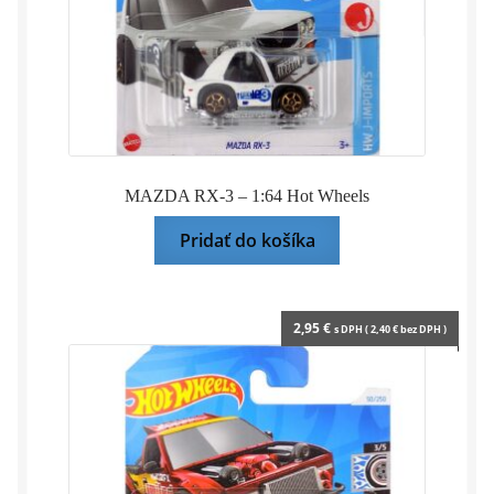
MAZDA RX-3 – 1:64 Hot Wheels
Pridať do košíka
2,95
€
s DPH (
2,40
€
bez DPH )