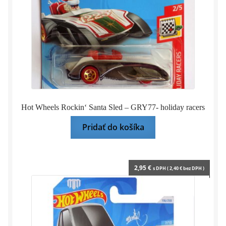
Hot Wheels Rockin‘ Santa Sled – GRY77- holiday racers
Pridať do košíka
2,95
€
s DPH (
2,40
€
bez DPH )