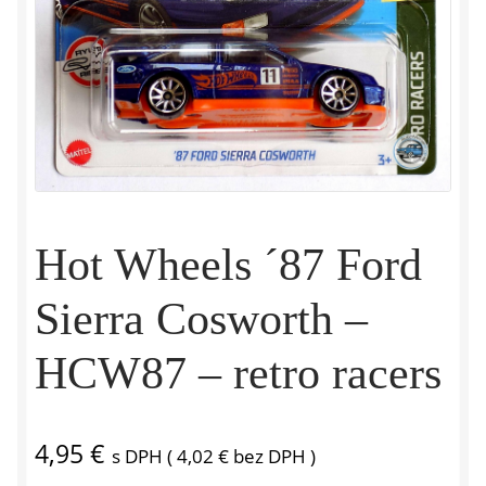
Hot Wheels ´87 Ford
Sierra Cosworth –
HCW87 – retro racers
4,95
€
s DPH (
4,02
€
bez DPH )