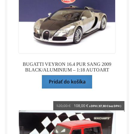
BUGATTI VEYRON 16.4 PUR SANG 2009
BLACK/ALUMINIUM – 1:18 AUTOART
Pridať do košíka
Pôvodná
Aktuálna
120,00
€
108,00
€
s DPH (
87,80
€
bez DPH )
cena
cena
bola:
je:
120,00 €.
108,00 €.