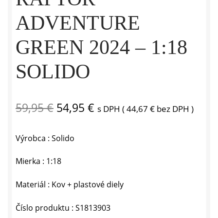
ADVENTURE
GREEN 2024 – 1:18
SOLIDO
Pôvodná
Aktuálna
59,95
€
54,95
€
s DPH (
44,67
€
bez DPH )
cena
cena
Výrobca : Solido
bola:
je:
59,95 €.
54,95 €.
Mierka : 1:18
Materiál : Kov + plastové diely
Číslo produktu : S1813903