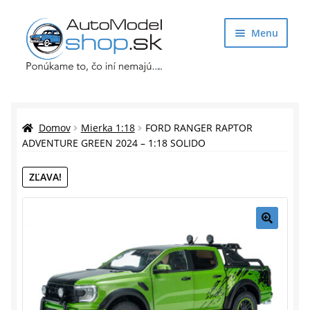
Preskočiť
Preskočiť
Menu
na
na
navigáciu
obsah
Obchod
Rozbaliť
Auto Modely
Domov
Mierka 1:18
FORD RANGER RAPTOR
podrade
ADVENTURE GREEN 2024 – 1:18 SOLIDO
menu
Rozbaliť
Doplnky pre modelárov
ZĽAVA!
podrade
menu
Rozbaliť
Darčekové predmety
podrade
menu
🔍