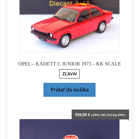
OPEL – KADETT C JUNIOR 1973 – KK SCALE
ZĽAVA!
Pridať do košíka
550,00
€
s DPH (
447,15
€
bez DPH )