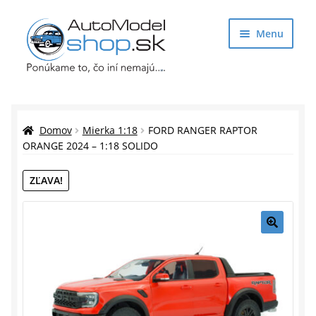
Preskočiť
Preskočiť
Menu
na
na
navigáciu
obsah
Obchod
Rozbaliť
Auto Modely
Domov
Mierka 1:18
FORD RANGER RAPTOR
podrade
ORANGE 2024 – 1:18 SOLIDO
menu
Rozbaliť
Doplnky pre modelárov
ZĽAVA!
podrade
menu
Rozbaliť
Darčekové predmety
podrade
menu
🔍