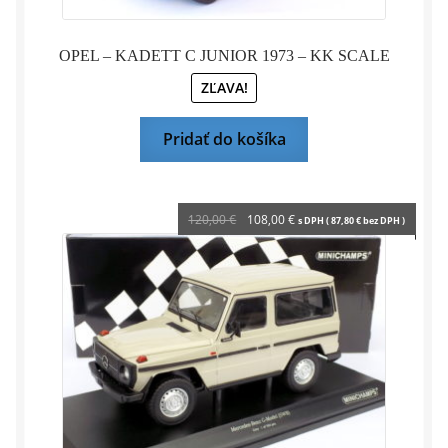
OPEL – KADETT C JUNIOR 1973 – KK SCALE
ZĽAVA!
Pridať do košíka
Pôvodná
Aktuálna
120,00
€
108,00
€
s DPH (
87,80
€
bez DPH )
cena
cena
bola:
je:
120,00 €.
108,00 €.