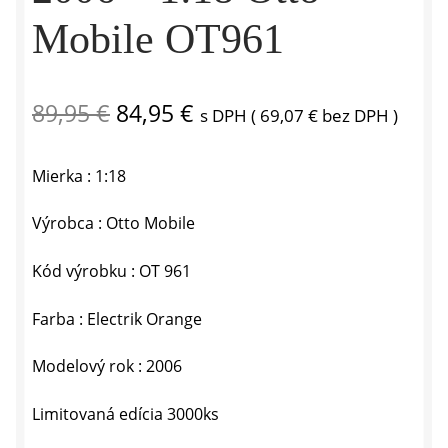
Mobile OT961
Pôvodná
Aktuálna
89,95
€
84,95
€
s DPH (
69,07
€
bez DPH )
cena
cena
Mierka : 1:18
bola:
je:
89,95 €.
84,95 €.
Výrobca : Otto Mobile
Kód výrobku : OT 961
Farba : Electrik Orange
Modelový rok : 2006
Limitovaná edícia 3000ks