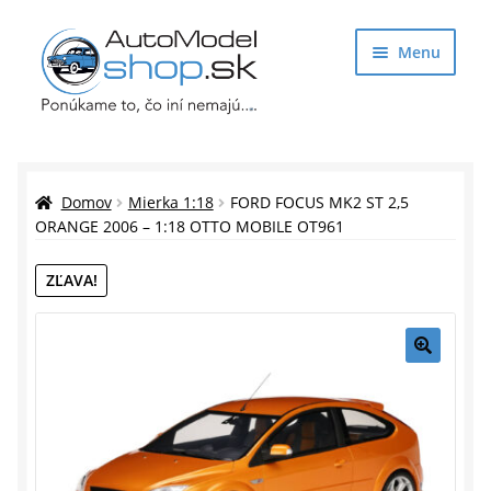
Preskočiť
Preskočiť
Menu
na
na
navigáciu
obsah
Obchod
Rozbaliť
Auto Modely
Domov
Mierka 1:18
FORD FOCUS MK2 ST 2,5
podrade
ORANGE 2006 – 1:18 OTTO MOBILE OT961
menu
Rozbaliť
Doplnky pre modelárov
ZĽAVA!
podrade
menu
Rozbaliť
Darčekové predmety
podrade
menu
🔍