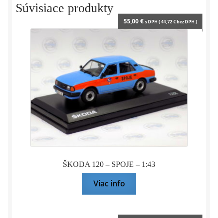
y
Súvisiace produkty
55,00
€
s DPH (
44,72
€
bez DPH )
ŠKODA 120 – SPOJE – 1:43
Viac info