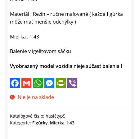
Materiál : Rezin – ručne maľované ( každá figúrka
môže mať menšie odchýlky )
Mierka : 1:43
Balenie v igelitovom sáčku
Vyobrazený model vozidla nieje súčasť balenia !
F
G
W
M
P
V
a
m
h
e
r
i
c
a
a
s
i
b
e
i
t
s
n
e
Nie je na sklade
b
l
s
e
t
r
o
A
n
F
o
p
g
r
k
p
e
i
Katalógové číslo:
hasičtyp5
r
e
Kategórie:
Figúrky
,
Mierka 1:43
n
d
l