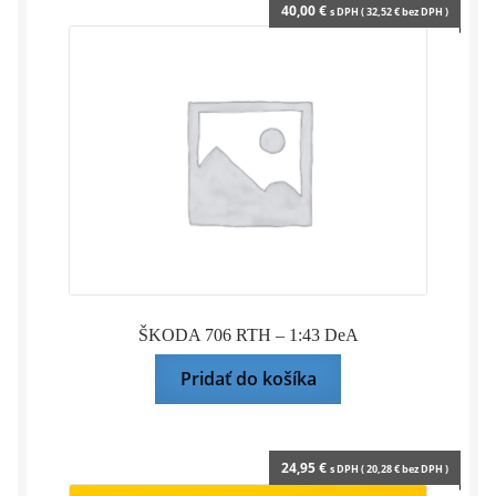
40,00
€
s DPH (
32,52
€
bez DPH )
ŠKODA 706 RTH – 1:43 DeA
Pridať do košíka
24,95
€
s DPH (
20,28
€
bez DPH )