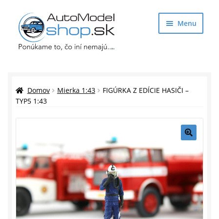
Preskočiť
Preskočiť
Menu
na
na
navigáciu
obsah
Obchod
Rozbaliť
Auto Modely
Domov
Mierka 1:43
FIGÚRKA Z EDÍCIE HASIČI –
podrade
TYP5 1:43
menu
Rozbaliť
Doplnky pre modelárov
podrade
menu
Rozbaliť
Darčekové predmety
🔍
podrade
menu