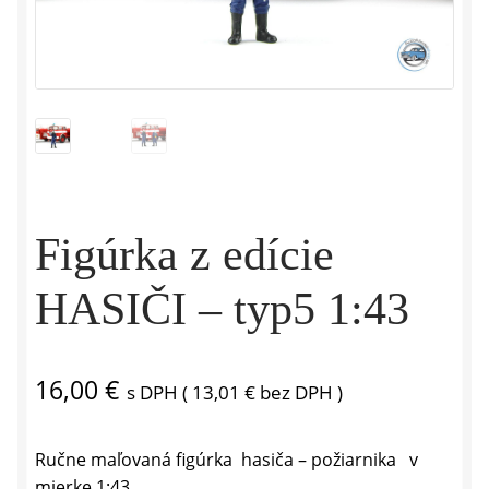
Figúrka z edície
HASIČI – typ5 1:43
16,00
€
s DPH (
13,01
€
bez DPH )
Ručne maľovaná figúrka hasiča – požiarnika v
mierke 1:43