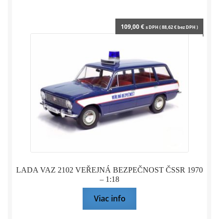
109,00
€
s DPH (
88,62
€
bez DPH )
LADA VAZ 2102 VEŘEJNÁ BEZPEČNOST ČSSR 1970
– 1:18
Viac info