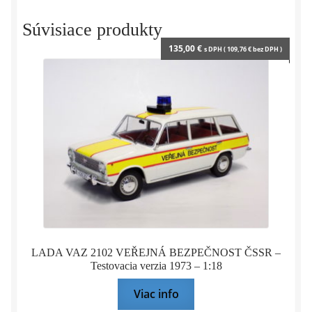
l
y
Súvisiace produkty
135,00
€
s DPH (
109,76
€
bez DPH )
LADA VAZ 2102 VEŘEJNÁ BEZPEČNOST ČSSR –
Testovacia verzia 1973 – 1:18
Viac info