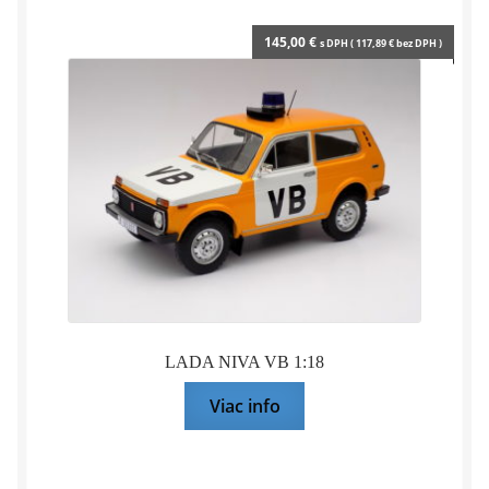
145,00
€
s DPH (
117,89
€
bez DPH )
LADA NIVA VB 1:18
Viac info