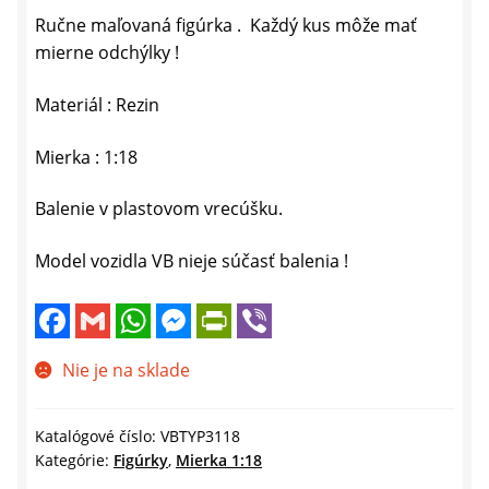
Ručne maľovaná figúrka . Každý kus môže mať
mierne odchýlky !
Materiál : Rezin
Mierka : 1:18
Balenie v plastovom vrecúšku.
Model vozidla VB nieje súčasť balenia !
F
G
W
M
P
V
a
m
h
e
r
i
c
a
a
s
i
b
e
i
t
s
n
e
Nie je na sklade
b
l
s
e
t
r
o
A
n
F
o
p
g
r
k
p
e
i
Katalógové číslo:
VBTYP3118
r
e
Kategórie:
Figúrky
,
Mierka 1:18
n
d