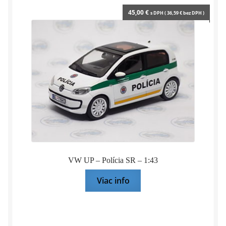
45,00
€
s DPH (
36,59
€
bez DPH )
VW UP – Polícia SR – 1:43
Viac info