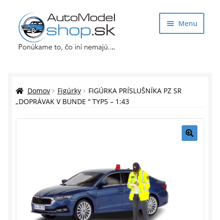
Preskočiť
Preskočiť
Menu
na
na
navigáciu
obsah
Obchod
Rozbaliť
Auto Modely
Domov
Figúrky
FIGÚRKA PRÍSLUŠNÍKA PZ SR
podrade
„DOPRÁVAK V BUNDE “ TYP5 – 1:43
menu
Rozbaliť
Doplnky pre modelárov
podrade
menu
Rozbaliť
Darčekové predmety
🔍
podrade
menu