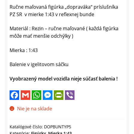
Ručne maľovaná figúrka „dopraváka“ príslušníka
PZ SR v mierke 1:43 v reflexnej bunde
Materiál : Rezin – ručne maľované ( každá figúrka
môže mať menšie odchýlky )
Mierka : 1:43
Balenie v igelitovom sáčku
Vyobrazený model vozidla nieje súčasť balenia !
F
G
W
M
P
V
a
m
h
e
r
i
c
a
a
s
i
b
e
i
t
s
n
e
Nie je na sklade
b
l
s
e
t
r
o
A
n
F
o
p
g
r
k
p
e
i
Katalógové číslo:
DOPBUNTYP5
r
e
Kategórie:
Figúrky
,
Mierka 1:43