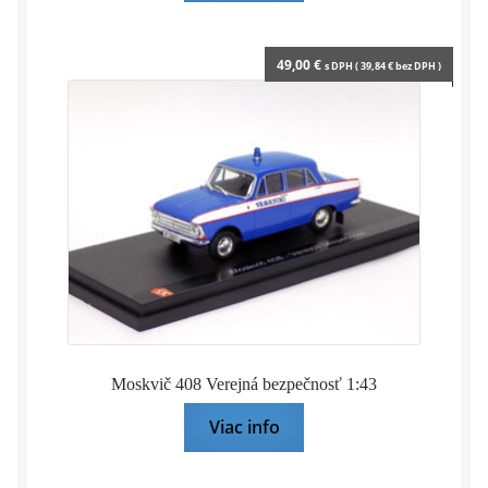
49,00
€
s DPH (
39,84
€
bez DPH )
Moskvič 408 Verejná bezpečnosť 1:43
Viac info