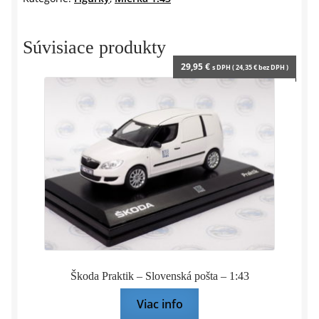
n
d
l
y
Súvisiace produkty
29,95
€
s DPH (
24,35
€
bez DPH )
Škoda Praktik – Slovenská pošta – 1:43
Viac info