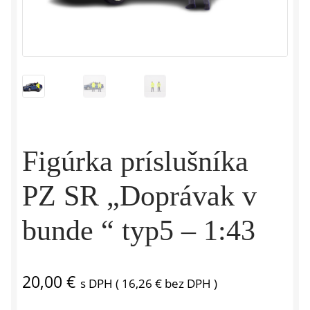
Figúrka príslušníka
PZ SR „Doprávak v
bunde “ typ5 – 1:43
20,00
€
s DPH (
16,26
€
bez DPH )