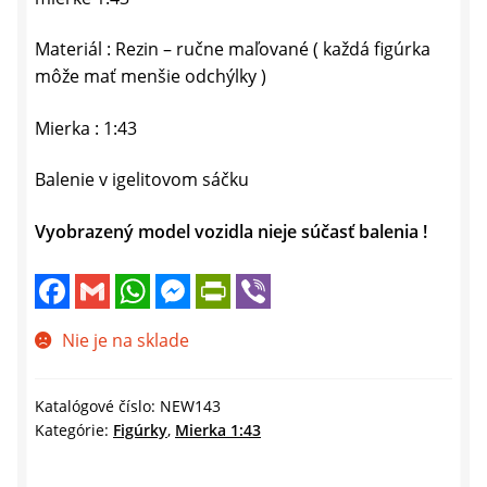
Materiál : Rezin – ručne maľované ( každá figúrka
môže mať menšie odchýlky )
Mierka : 1:43
Balenie v igelitovom sáčku
Vyobrazený model vozidla nieje súčasť balenia !
F
G
W
M
P
V
a
m
h
e
r
i
c
a
a
s
i
b
e
i
t
s
n
e
Nie je na sklade
b
l
s
e
t
r
o
A
n
F
o
p
g
r
k
p
e
i
Katalógové číslo:
NEW143
r
e
Kategórie:
Figúrky
,
Mierka 1:43
n
d
l