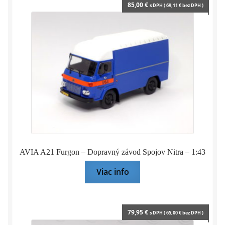
85,00
€
s DPH (
69,11
€
bez DPH )
AVIA A21 Furgon – Dopravný závod Spojov Nitra – 1:43
Viac info
79,95
€
s DPH (
65,00
€
bez DPH )