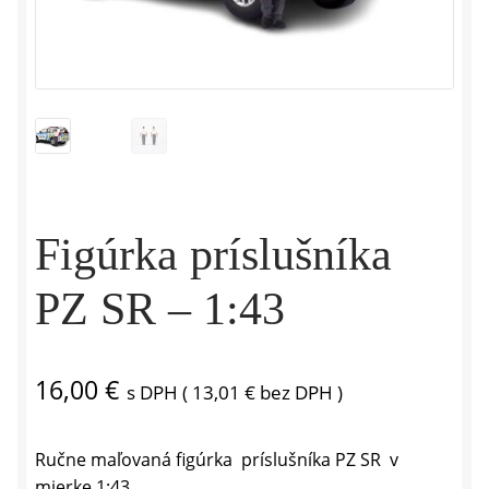
Figúrka príslušníka
PZ SR – 1:43
16,00
€
s DPH (
13,01
€
bez DPH )
Ručne maľovaná figúrka príslušníka PZ SR v
mierke 1:43