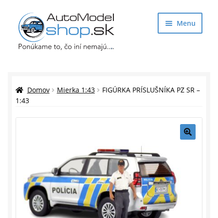
Preskočiť
Preskočiť
Menu
na
na
navigáciu
obsah
Obchod
Rozbaliť
Auto Modely
Domov
Mierka 1:43
FIGÚRKA PRÍSLUŠNÍKA PZ SR –
podrade
1:43
menu
Rozbaliť
Doplnky pre modelárov
podrade
menu
Rozbaliť
Darčekové predmety
🔍
podrade
menu