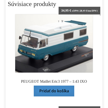
y
Súvisiace produkty
34,95
€
s DPH (
28,41
€
bez DPH )
PEUGEOT Maillet Eric3 1977 – 1:43 IXO
Pridať do košíka