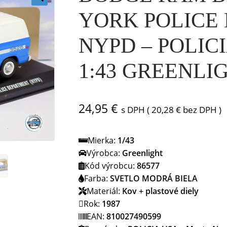
🔍
YORK POLICE
NYPD – POLICI
1:43 GREENLI
24,95
€
s DPH (
20,28
€
bez DPH )
Mierka:
1/43
Výrobca:
Greenlight
Kód výrobcu:
86577
Farba:
SVETLO MODRÁ BIELA
Materiál:
Kov + plastové diely
Rok:
1987
EAN:
810027490599