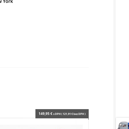
w York
149,95
€
s DPH (
121,91
€
bez DPH )