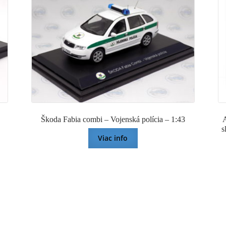
USA
1987
-
1:43
GREENLIGHT
Škoda Fabia combi – Vojenská polícia – 1:43
s
Viac info