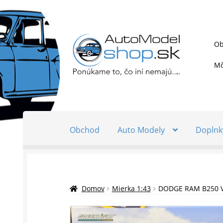
Preskočiť
Preskočiť
Ob
na
na
navigáciu
obsah
Mô
Obchod
Auto Modely
Doplnk
Domov
Mierka 1:43
DODGE RAM B250 V