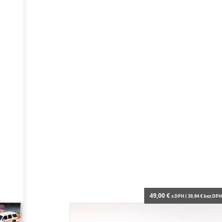
49,00
€
s DPH (
39,84
€
bez DPH 