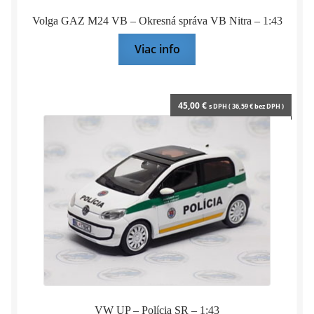
Volga GAZ M24 VB – Okresná správa VB Nitra – 1:43
Viac info
45,00
€
s DPH (
36,59
€
bez DPH )
VW UP – Polícia SR – 1:43