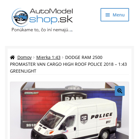
Preskočiť
Preskočiť
Menu
na
na
navigáciu
obsah
Obchod
Rozbaliť
Auto Modely
Domov
Mierka 1:43
DODGE RAM 2500
podrade
PROMASTER VAN CARGO HIGH ROOF POLICE 2018 – 1:43
GREENLIGHT
menu
Rozbaliť
Doplnky pre modelárov
podrade
menu
Rozbaliť
Darčekové predmety
podrade
🔍
menu