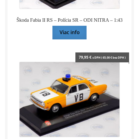
Škoda Fabia II RS – Polícia SR – ODI NITRA – 1:43
Viac info
79,95
€
s DPH (
65,00
€
bez DPH )