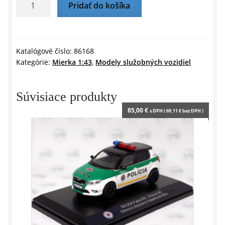
množstvo
Pridať do košíka
r
e
DODGE
n
d
RAM
l
2500
y
PROMASTER
Katalógové číslo:
86168
Kategórie:
Mierka 1:43
,
Modely služobných vozidiel
VAN
CARGO
HIGH
Súvisiace produkty
ROOF
85,00
€
s DPH (
69,11
€
bez DPH )
POLICE
2018
-
1:43
GREENLIGHT