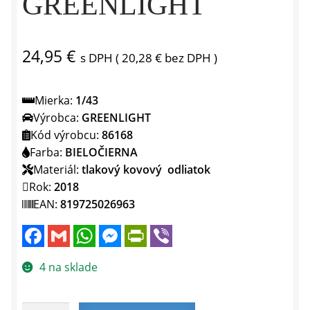
GREENLIGHT
24,95
€
s DPH (
20,28
€
bez DPH )
Mierka:
1/43
Výrobca:
GREENLIGHT
Kód výrobcu:
86168
Farba:
BIELOČIERNA
Materiál:
tlakový kovový odliatok
Rok:
2018
EAN:
819725026963
F
G
W
M
P
V
a
m
h
e
r
i
c
a
a
s
i
b
e
i
t
s
n
e
4 na sklade
b
l
s
e
t
r
o
A
n
F
o
p
g
r
k
p
e
i