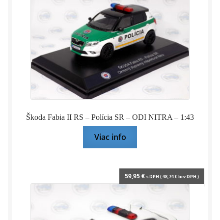
Almost
real
&
Sums
model
Škoda Fabia II RS – Polícia SR – ODI NITRA – 1:43
Viac info
59,95
€
s DPH (
48,74
€
bez DPH )