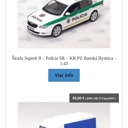
Škoda Superb II – Polícia SR – KR PZ Banská Bystrica –
1:43
Viac info
85,00
€
s DPH (
69,11
€
bez DPH )