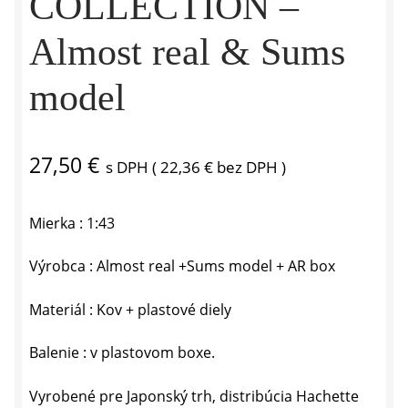
COLLECTION –
Almost real & Sums
model
27,50
€
s DPH (
22,36
€
bez DPH )
Mierka : 1:43
Výrobca : Almost real +Sums model + AR box
Materiál : Kov + plastové diely
Balenie : v plastovom boxe.
Vyrobené pre Japonský trh, distribúcia Hachette