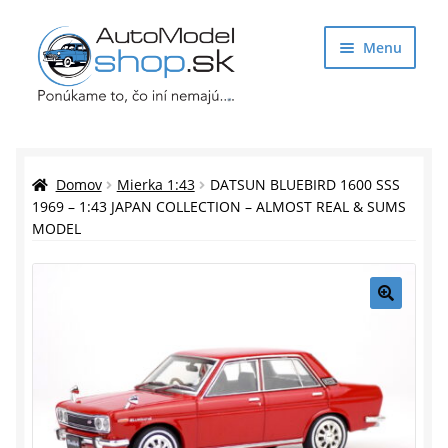
Preskočiť
Preskočiť
Menu
na
na
navigáciu
obsah
Obchod
Rozbaliť
Auto Modely
Domov
Mierka 1:43
DATSUN BLUEBIRD 1600 SSS
podrade
1969 – 1:43 JAPAN COLLECTION – ALMOST REAL & SUMS
MODEL
menu
Rozbaliť
Doplnky pre modelárov
podrade
menu
Rozbaliť
Darčekové predmety
podrade
🔍
menu