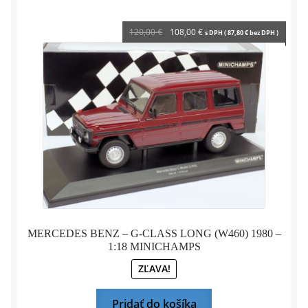
Pôvodná
Aktuálna
120,00
€
108,00
€
s DPH (
87,80
€
bez DPH )
cena
cena
bola:
je:
120,00 €.
108,00 €.
MERCEDES BENZ – G-CLASS LONG (W460) 1980 –
1:18 MINICHAMPS
ZĽAVA!
Pridať do košíka