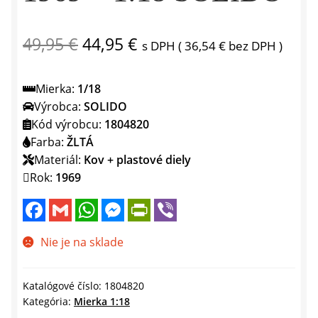
Pôvodná
Aktuálna
49,95
€
44,95
€
s DPH (
36,54
€
bez DPH )
cena
cena
Mierka:
1/18
bola:
je:
Výrobca:
SOLIDO
49,95 €.
44,95 €.
Kód výrobcu:
1804820
Farba:
ŽLTÁ
Materiál:
Kov + plastové diely
Rok:
1969
F
G
W
M
P
V
a
m
h
e
r
i
c
a
a
s
i
b
e
i
t
s
n
e
Nie je na sklade
b
l
s
e
t
r
o
A
n
F
o
p
g
r
k
p
e
i
Katalógové číslo:
1804820
r
e
Kategória:
Mierka 1:18
n
d