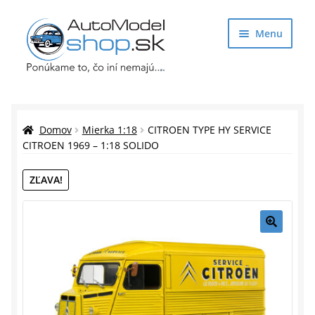
Preskočiť
Preskočiť
Menu
na
na
navigáciu
obsah
Obchod
Rozbaliť
Auto Modely
Domov
Mierka 1:18
CITROEN TYPE HY SERVICE
podrade
CITROEN 1969 – 1:18 SOLIDO
menu
Rozbaliť
Doplnky pre modelárov
ZĽAVA!
podrade
menu
Rozbaliť
Darčekové predmety
podrade
menu
🔍