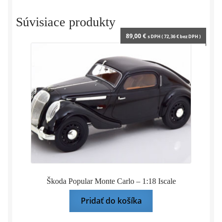
l
y
Súvisiace produkty
89,00
€
s DPH (
72,36
€
bez DPH )
Škoda Popular Monte Carlo – 1:18 Iscale
Pridať do košíka