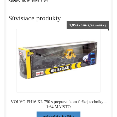
Kategória:
Mierka 1:64
1:64
MiniGT
Súvisiace produkty
9,95
€
s DPH (
8,09
€
bez DPH )
VOLVO FH16 XL 750 s prepravníkom ťažkej techniky –
1:64 MAISTO