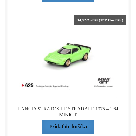
14,95
€
s DPH (
12,15
€
bez DPH )
LANCIA STRATOS HF STRADALE 1975 – 1:64
MINIGT
Pridať do košíka