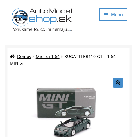
Preskočiť
Preskočiť
Menu
na
na
navigáciu
obsah
Obchod
Rozbaliť
Auto Modely
Domov
Mierka 1:64
BUGATTI EB110 GT – 1:64
podrade
MINIGT
menu
Rozbaliť
Doplnky pre modelárov
podrade
menu
Rozbaliť
Darčekové predmety
🔍
podrade
menu