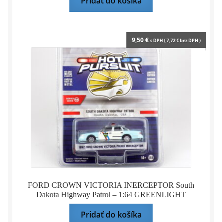
Pridať do košíka
9,50
€
s DPH (
7,72
€
bez DPH )
FORD CROWN VICTORIA INERCEPTOR South
Dakota Highway Patrol – 1:64 GREENLIGHT
Pridať do košíka