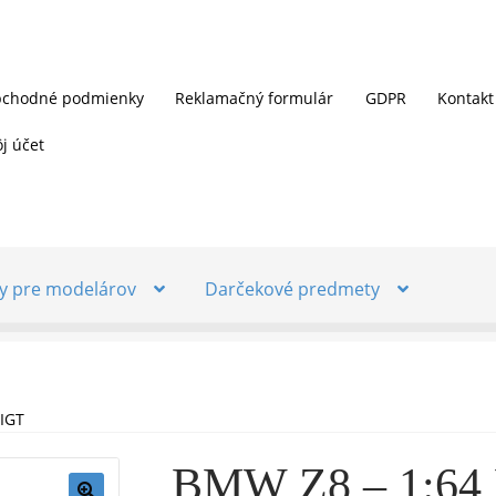
chodné podmienky
Reklamačný formulár
GDPR
Kontakt
j účet
y pre modelárov
Darčekové predmety
IGT
BMW Z8 – 1:64