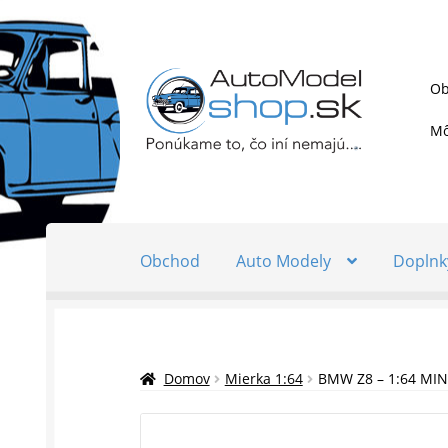
Preskočiť
Preskočiť
Ob
na
na
navigáciu
obsah
Mô
Obchod
Auto Modely
Doplnk
Domov
Mierka 1:64
BMW Z8 – 1:64 MIN