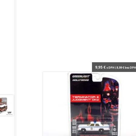
9,95
€
s DPH (
8,09
€
bez DPH 