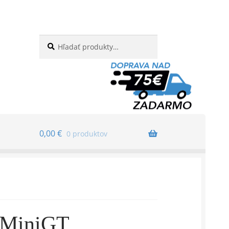
Hľadať:
Vyhľadávanie
0,00
€
0 produktov
 MiniGT