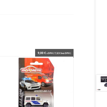
9,00
€
s DPH (
7,32
€
bez DPH )