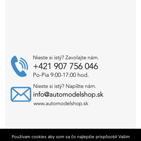
Používam cookies aby som sa čo najlepšie prispôsobil Vašim