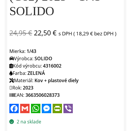
SOLIDO
Pôvodná
Aktuálna
24,95
€
22,50
€
s DPH (
18,29
€
bez DPH )
cena
cena
Mierka:
1/43
bola:
je:
Výrobca:
SOLIDO
24,95 €.
22,50 €.
Kód výrobcu:
4316002
Farba:
ZELENÁ
Materiál:
Kov + plastové diely
Rok:
2023
EAN:
3663506028373
F
G
W
M
P
V
a
m
h
e
r
i
c
a
a
s
i
b
e
i
t
s
n
e
2 na sklade
b
l
s
e
t
r
o
A
n
F