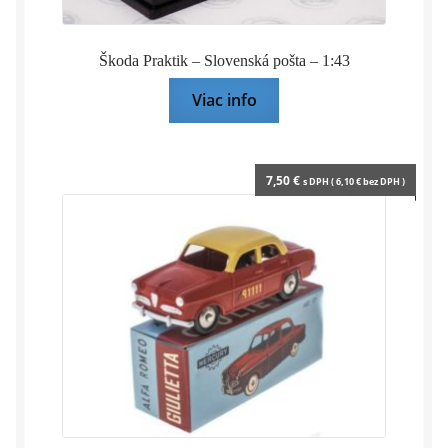
Škoda Praktik – Slovenská pošta – 1:43
Viac info
7,50
€
s DPH (
6,10
€
bez DPH )