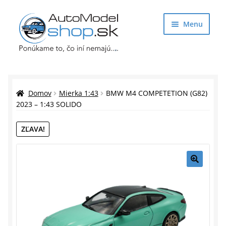
Preskočiť
Preskočiť
Menu
na
na
navigáciu
obsah
Obchod
Rozbaliť
Auto Modely
Domov
Mierka 1:43
BMW M4 COMPETETION (G82)
podrade
2023 – 1:43 SOLIDO
menu
Rozbaliť
Doplnky pre modelárov
ZĽAVA!
podrade
menu
Rozbaliť
Darčekové predmety
podrade
menu
🔍