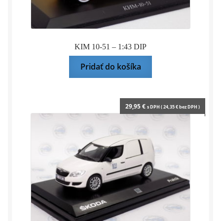
KIM 10-51 – 1:43 DIP
Pridať do košíka
29,95
€
s DPH (
24,35
€
bez DPH )