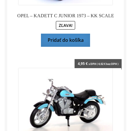
OPEL – KADETT C JUNIOR 1973 – KK SCALE
ZĽAVA!
Pridať do košíka
4,95
€
s DPH (
4,02
€
bez DPH )