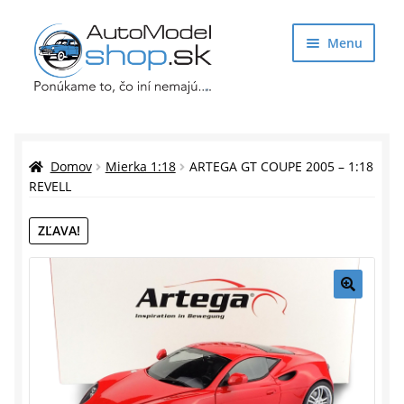
Preskočiť
Preskočiť
Menu
na
na
navigáciu
obsah
Obchod
Rozbaliť
Auto Modely
Domov
Mierka 1:18
ARTEGA GT COUPE 2005 – 1:18
podrade
REVELL
menu
Rozbaliť
Doplnky pre modelárov
ZĽAVA!
podrade
menu
Rozbaliť
Darčekové predmety
podrade
menu
🔍