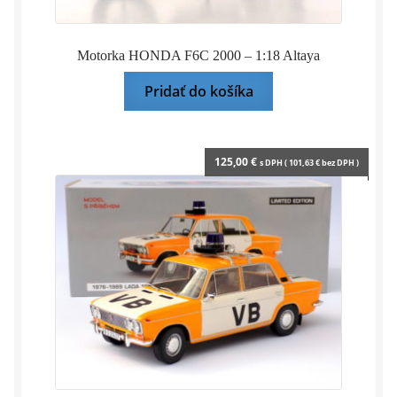
Motorka HONDA F6C 2000 – 1:18 Altaya
Pridať do košíka
125,00
€
s DPH (
101,63
€
bez DPH )