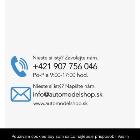
Používam cookies aby som sa čo najlepšie prispôsobil Vašim