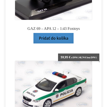
GAZ 69 – APA 12 – 1:43 Foxtoys
Pridať do košíka
59,95
€
s DPH (
48,74
€
bez DPH )