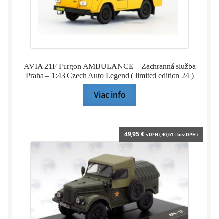
AVIA 21F Furgon AMBULANCE – Zachranná služba
Praha – 1:43 Czech Auto Legend ( limited edition 24 )
Viac info
49,95
€
s DPH (
40,61
€
bez DPH )