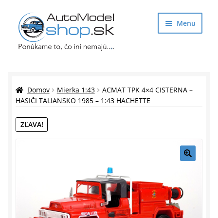
Preskočiť
Preskočiť
Menu
na
na
navigáciu
obsah
Obchod
Rozbaliť
Auto Modely
Domov
Mierka 1:43
ACMAT TPK 4×4 CISTERNA –
podrade
HASIČI TALIANSKO 1985 – 1:43 HACHETTE
menu
Rozbaliť
Doplnky pre modelárov
ZĽAVA!
podrade
menu
Rozbaliť
Darčekové predmety
podrade
menu
🔍