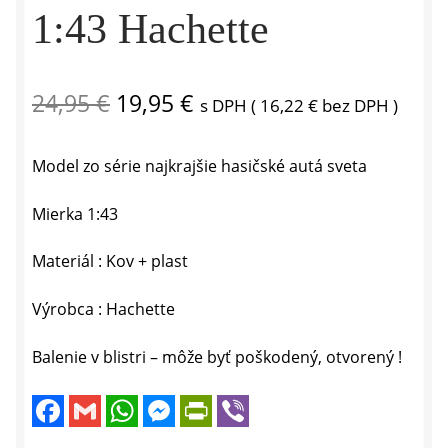
1:43 Hachette
Pôvodná
Aktuálna
24,95
€
19,95
€
s DPH (
16,22
€
bez DPH )
cena
cena
Model zo série najkrajšie hasičské autá sveta
bola:
je:
24,95 €.
19,95 €.
Mierka 1:43
Materiál : Kov + plast
Výrobca : Hachette
Balenie v blistri – môže byť poškodený, otvorený !
F
G
W
M
P
V
a
m
h
e
r
i
c
a
a
s
i
b