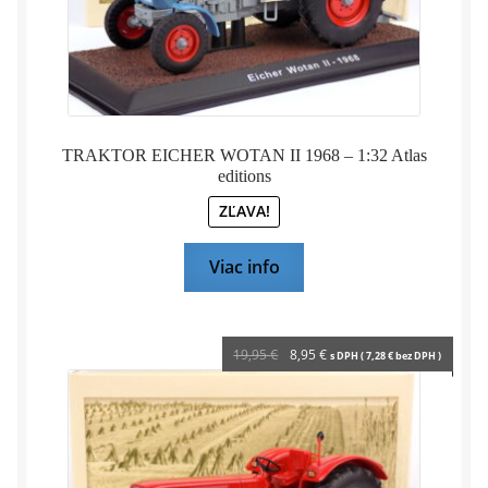
TRAKTOR EICHER WOTAN II 1968 – 1:32 Atlas
editions
ZĽAVA!
Viac info
Pôvodná
Aktuálna
19,95
€
8,95
€
s DPH (
7,28
€
bez DPH )
cena
cena
bola:
je:
19,95 €.
8,95 €.