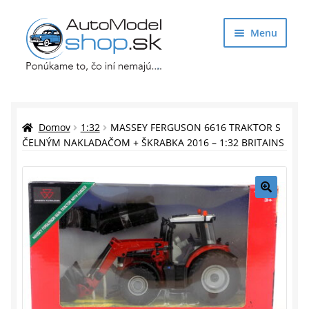
Preskočiť
Preskočiť
Menu
na
na
navigáciu
obsah
Obchod
Rozbaliť
Auto Modely
Domov
1:32
MASSEY FERGUSON 6616 TRAKTOR S
podrade
ČELNÝM NAKLADAČOM + ŠKRABKA 2016 – 1:32 BRITAINS
menu
Rozbaliť
Doplnky pre modelárov
podrade
menu
Rozbaliť
Darčekové predmety
🔍
podrade
menu