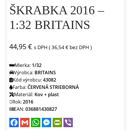
ŠKRABKA 2016 –
1:32 BRITAINS
44,95
€
s DPH (
36,54
€
bez DPH )
Mierka:
1/32
Výrobca:
BRITAINS
Kód výrobcu:
43082
Farba:
ČERVENÁ STRIEBORNÁ
Materiál:
Kov + plast
Rok:
2016
EAN:
036881430827
F
G
W
M
P
V
a
m
h
e
r
i
c
a
a
s
i
b