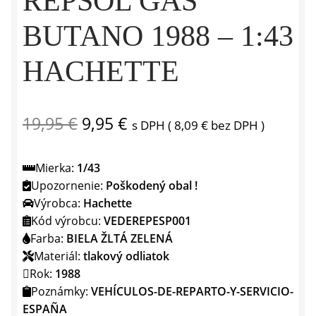
REPSOL GAS
BUTANO 1988 – 1:43
HACHETTE
Pôvodná
Aktuálna
19,95
€
9,95
€
s DPH (
8,09
€
bez DPH )
cena
cena
Mierka:
1/43
bola:
je:
Upozornenie:
Poškodený obal !
19,95 €.
9,95 €.
Výrobca:
Hachette
Kód výrobcu:
VEDEREPESP001
Farba:
BIELA ​​ŽLTÁ ZELENÁ
Materiál:
tlakový odliatok
Rok:
1988
Poznámky:
VEHÍCULOS-DE-REPARTO-Y-SERVICIO-
ESPAÑA