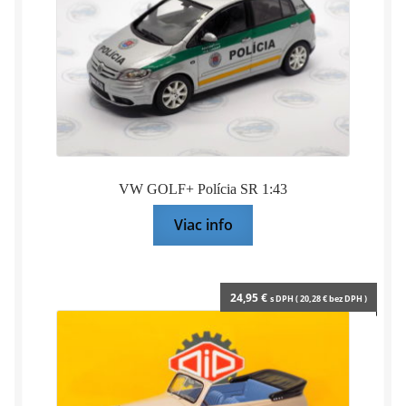
1:43
HACHETTE
VW GOLF+ Polícia SR 1:43
Viac info
24,95
€
s DPH (
20,28
€
bez DPH )