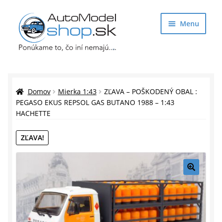
Preskočiť
Preskočiť
Menu
na
na
navigáciu
obsah
Obchod
Rozbaliť
Auto Modely
Domov
Mierka 1:43
ZĽAVA – POŠKODENÝ OBAL :
podrade
PEGASO EKUS REPSOL GAS BUTANO 1988 – 1:43
HACHETTE
menu
Rozbaliť
Doplnky pre modelárov
podrade
ZĽAVA!
menu
Rozbaliť
Darčekové predmety
podrade
menu
🔍