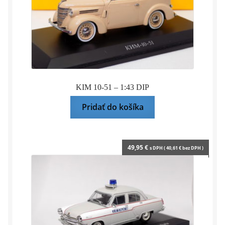
KIM 10-51 – 1:43 DIP
Pridať do košíka
49,95
€
s DPH (
40,61
€
bez DPH )