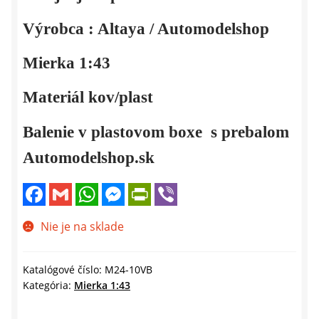
Výrobca : Altaya / Automodelshop
Mierka 1:43
Materiál kov/plast
Balenie v plastovom boxe s prebalom
Automodelshop.sk
F
G
W
M
P
V
a
m
h
e
r
i
c
a
a
s
i
b
e
i
t
s
n
e
Nie je na sklade
b
l
s
e
t
r
o
A
n
F
o
p
g
r
k
p
e
i
Katalógové číslo:
M24-10VB
r
e
Kategória:
Mierka 1:43
n
d
l