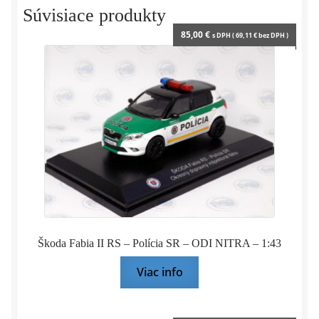
y
Súvisiace produkty
85,00
€
s DPH (
69,11
€
bez DPH )
Škoda Fabia II RS – Polícia SR – ODI NITRA – 1:43
Viac info