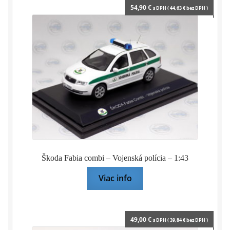
54,90
€
s DPH (
44,63
€
bez DPH )
Škoda Fabia combi – Vojenská polícia – 1:43
Viac info
49,00
€
s DPH (
39,84
€
bez DPH )