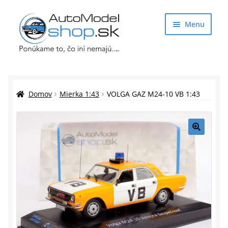
Preskočiť
Preskočiť
Menu
na
na
navigáciu
obsah
Obchod
Rozbaliť
Auto Modely
Domov
Mierka 1:43
VOLGA GAZ M24-10 VB 1:43
podrade
menu
Rozbaliť
Doplnky pre modelárov
podrade
🔍
menu
Rozbaliť
Darčekové predmety
podrade
menu