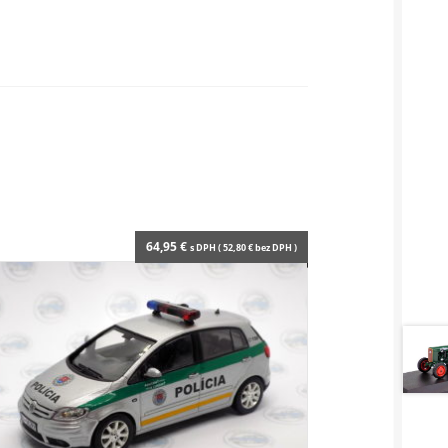
64,95
€
s DPH (
52,80
€
bez DPH )