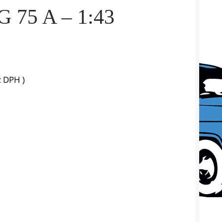
G 75 A – 1:43
 DPH )