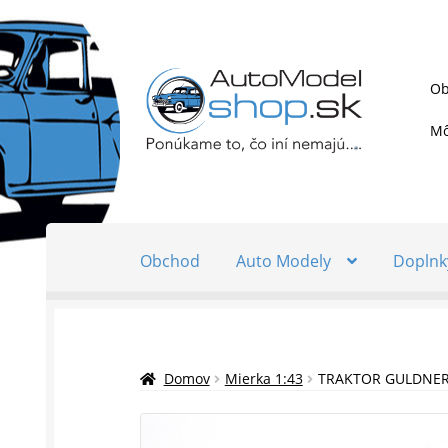
Preskočiť
Preskočiť
Ob
na
na
navigáciu
obsah
Mô
Obchod
Auto Modely
Doplnk
Domov
Mierka 1:43
TRAKTOR GULDNER 