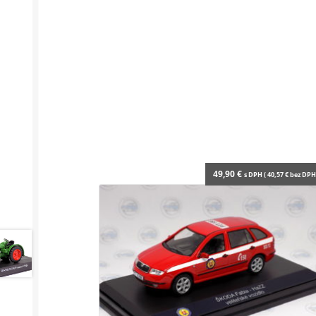
49,90
€
s DPH (
40,57
€
bez DPH 