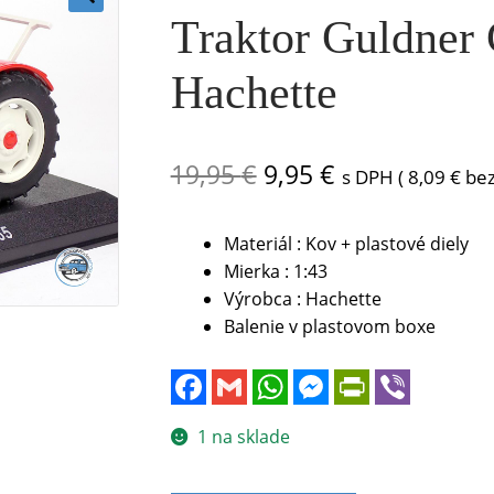
Traktor Guldner 
🔍
Hachette
Pôvodná
Aktuálna
19,95
€
9,95
€
s DPH (
8,09
€
bez
cena
cena
Materiál : Kov + plastové diely
bola:
je:
Mierka : 1:43
19,95 €.
9,95 €.
Výrobca : Hachette
Balenie v plastovom boxe
F
G
W
M
P
V
a
m
h
e
r
i
c
a
a
s
i
b
e
i
t
s
n
e
1 na sklade
b
l
s
e
t
r
o
A
n
F
o
p
g
r