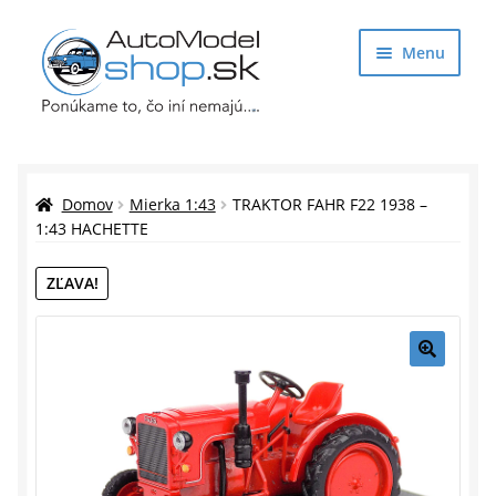
Preskočiť
Preskočiť
Menu
na
na
navigáciu
obsah
Obchod
Rozbaliť
Auto Modely
Domov
Mierka 1:43
TRAKTOR FAHR F22 1938 –
podrade
1:43 HACHETTE
menu
Rozbaliť
Doplnky pre modelárov
ZĽAVA!
podrade
menu
Rozbaliť
Darčekové predmety
podrade
menu
🔍