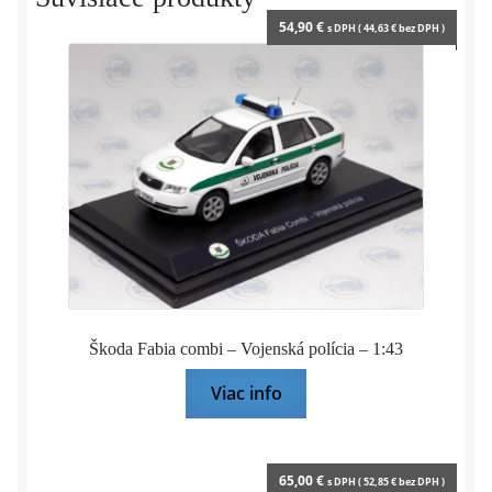
54,90
€
s DPH (
44,63
€
bez DPH )
Škoda Fabia combi – Vojenská polícia – 1:43
Viac info
65,00
€
s DPH (
52,85
€
bez DPH )