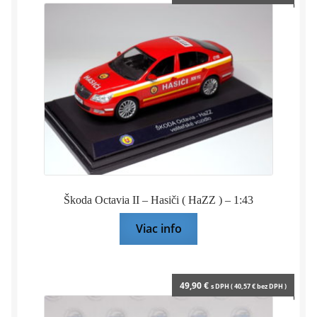
Škoda Octavia II – Hasiči ( HaZZ ) – 1:43
Viac info
49,90
€
s DPH (
40,57
€
bez DPH )