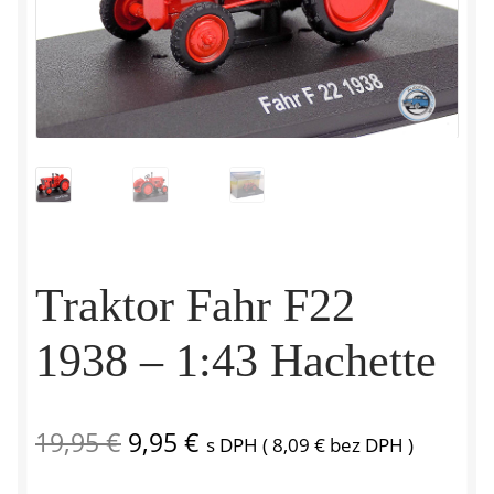
Traktor Fahr F22
1938 – 1:43 Hachette
Pôvodná
Aktuálna
19,95
€
9,95
€
s DPH (
8,09
€
bez DPH )
cena
cena