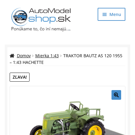
Preskočiť
Preskočiť
Menu
na
na
navigáciu
obsah
Obchod
Rozbaliť
Auto Modely
Domov
Mierka 1:43
TRAKTOR BAUTZ AS 120 1955
podrade
– 1:43 HACHETTE
menu
Rozbaliť
Doplnky pre modelárov
ZĽAVA!
podrade
menu
Rozbaliť
Darčekové predmety
podrade
menu
🔍