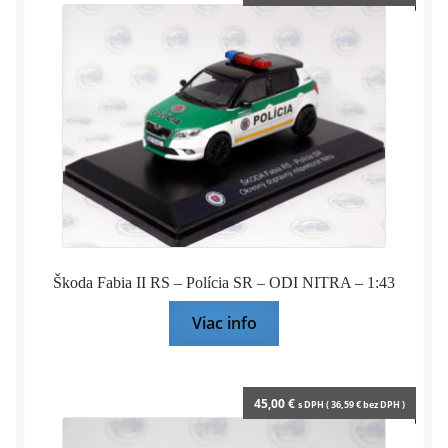
Škoda Fabia II RS – Polícia SR – ODI NITRA – 1:43
Viac info
45,00
€
s DPH (
36,59
€
bez DPH )