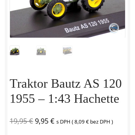
Traktor Bautz AS 120
1955 – 1:43 Hachette
Pôvodná
Aktuálna
19,95
€
9,95
€
s DPH (
8,09
€
bez DPH )
cena
cena