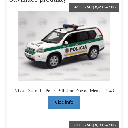
Hachette
64,95
€
s DPH (
52,80
€
bez DPH )
Nissan X-Trail – Polícia SR -Poriečne oddelenie – 1:43
Viac info
85,00
€
s DPH (
69,11
€
bez DPH )